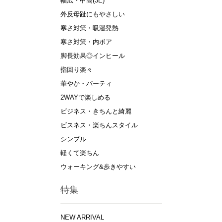
幅広・甲高(3E)
外反母趾にもやさしい
寒さ対策・吸湿発熱
寒さ対策・内ボア
脚長効果◎インヒール
指回り楽々
華やか・パーティ
2WAYで楽しめる
ビジネス・きちんと綺麗
ビスネス・楽ちんスタイル
シンプル
軽くて楽ちん
ウォーキング&歩きやすい
特集
NEW ARRIVAL