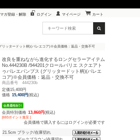
マガ登録・解除
ログイン
マイページ
カート
プス (グリッタードット柄)(バレエコア)※会員価格：返品・交換不可
改良を重ねながら進化するロングセラーアイテム
No.444230B /944201クロールバリエ スクエアト
ゥバレエパンプス (グリッタードット柄)(バレエ
コア)※会員価格：返品・交換不可
商品番号 444230b
定価15,400円
価格
15,400円
(税込)
会員特別価格
13,860円
(税込)
[693ポイント進呈 ]
会員価格で購入するにはログインが必要です
21.5cm
ブラック/在庫切れ
ダークブラウン/在庫切れ