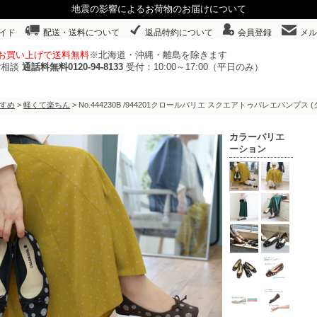
地震の影響によるお荷物のお届けについて
イド
配送・送料について
返品特約について
会員登録
メル
以上お買い上げで送料無料
※北海道・沖縄・離島を除きます
ご相談
通話料無料0120-94-8133
受付：10:00～17:00（平日のみ）
すめ
>
軽くて楽ちん
> No.444230B /944201クロールバリエ スクエアトゥバレエパン
カラーバリエ
ーション