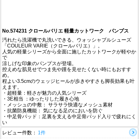
No.574231 クロールバリエ 軽量カットワーク パンプス
汚れたら洗濯機で丸洗いできる、ウォッシャブルシューズ
「COULEUR VARIE（クロールバリエ）」。
人気の軽量シリーズから全面に施したカットワークが軽やか
で
涼しげな印象のパンプスが登場。
控えめな肌見せでつま先や踵を見せたくない時にもおすす
め。
程よい3.5cmのウェッジヒールが歩きやすさも脚長効果も叶
えます。
・超軽量：軽さが魅力の人気シリーズ
・3E相当 ：ゆったりした履き心地
・メッシュの中敷： サラサラ快適なメッシュ素材
・抗菌防臭機能： 気になる足のにおいを防ぐ
・中足骨パッド：足裏を支える中足骨パッド入りで疲れにく
い
レビュー件数：
1件