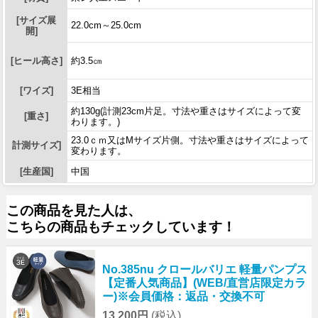
[サイズ展
22.0cm～25.0cm
開]
[ヒール高さ]
約3.5㎝
[ワイズ]
3E相当
約130g(計測23cm片足。寸法や重さはサイズによって変
[重さ]
わります。)
23.0ｃｍ又はMサイズ片側。寸法や重さはサイズによって
計測サイズ]
変わります。
[生産国]
中国
この商品を見た人は、
こちらの商品もチェックしています！
No.385nu クロールバリエ 軽量パンプス
【定番人気商品】(WEB/直営店限定カラ
ー)※会員価格：返品・交換不可
13,200円
(税込)