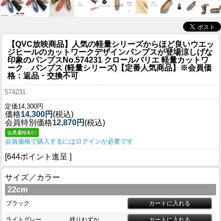
【QVC放映商品】人気の軽量シリーズからほど良いウエッ
ジヒールのカットワークデザインパンプスが登場涼しげな
印象のパンプス
No.574231 クロールバリエ 軽量カットワ
ーク パンプス (軽量シリーズ)【定番人気商品】※会員価
格：返品・交換不可
574231
定価14,300円
価格
14,300円
(税込)
会員特別価格
12,870円
(税込)
会員価格で購入するにはログインが必要です
[644ポイント進呈 ]
サイズ／カラー
22cm
ブラック
ライトグレー
残りわずか