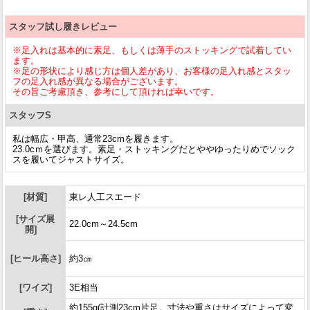
スタッフ試し履きレビュー
※足入れは基本的に素足、もしくは薄手のストッキングで試着してい
ます。
※足の形状により感じ方は個人差があり、お客様の足入れ感とスタッ
フの足入れ感が異なる場合がございます。
その旨ご考慮頂き、参考にして頂ければ幸いです。
スタッフS
私は幅広・甲高、通常23cmを履きます。
23.0cｍを選びます。素足・ストッキングだとややゆったりめでソック
スを履いてジャストサイズ。
[材質]
東レ人工スエード
[サイズ展
22.0cm～24.5cm
開]
[ヒール高さ]
約3㎝
[ワイズ]
3E相当
約155g(計測23cm片足。寸法や重さはサイズによって変