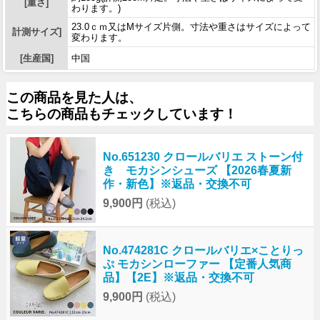
[重さ]
わります。)
23.0ｃｍ又はMサイズ片側。寸法や重さはサイズによって
計測サイズ]
変わります。
[生産国]
中国
この商品を見た人は、
こちらの商品もチェックしています！
No.651230 クロールバリエ ストーン付
き モカシンシューズ 【2026春夏新
作・新色】※返品・交換不可
9,900円
(税込)
No.474281C クロールバリエ×ことりっ
ぷ モカシンローファー 【定番人気商
品】【2E】※返品・交換不可
9,900円
(税込)