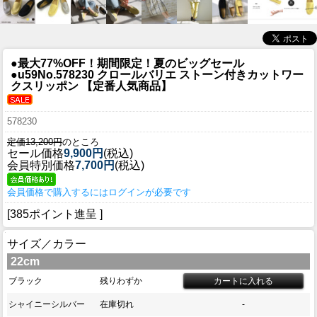
●最大77%OFF！期間限定！夏のビッグセール
●u59
No.578230 クロールバリエ ストーン付きカットワー
クスリッポン 【定番人気商品】
578230
定価13,200円
のところ
セール価格
9,900円
(税込)
会員特別価格
7,700円
(税込)
会員価格で購入するにはログインが必要です
[385ポイント進呈 ]
サイズ／カラー
22cm
ブラック
残りわずか
シャイニーシルバー
在庫切れ
-