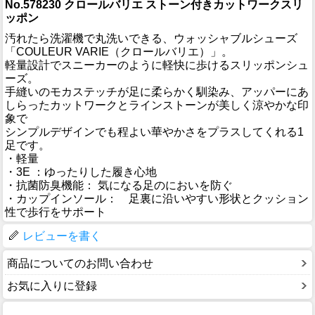
No.578230 クロールバリエ ストーン付きカットワークスリ
ッポン
汚れたら洗濯機で丸洗いできる、ウォッシャブルシューズ
「COULEUR VARIE（クロールバリエ）」。
軽量設計でスニーカーのように軽快に歩けるスリッポンシュ
ーズ。
手縫いのモカステッチが足に柔らかく馴染み、アッパーにあ
しらったカットワークとラインストーンが美しく涼やかな印
象で
シンプルデザインでも程よい華やかさをプラスしてくれる1
足です。
・軽量
・3E ：ゆったりした履き心地
・抗菌防臭機能： 気になる足のにおいを防ぐ
・カップインソール： 足裏に沿いやすい形状とクッション
性で歩行をサポート
レビューを書く
商品についてのお問い合わせ
お気に入りに登録