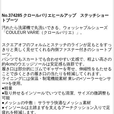
No.374285 クロールバリエヒールアップ ステッチショー
トブーツ
汚れたら洗濯機で丸洗いできる、ウォッシャブルシューズ
「COULEUR VARIE（クロールバリエ）」。
スクエアオフのフォルムとステッチのラインが足もとをすっ
きりと美しく見せてくれる内側ファスナー付きのショートブ
ーツ。
パンツでもスカートでも合わせやすい丈感で、程よい高さの
約4cmのウエッジソールは安定感も抜群です。
履き口は部分的にゴムでギャザーを寄せ、伸縮性をもたせる
ことで歩くときの履き口の当たりを軽減してくれます。
ライニングには保温・制電機能素材 東レの<ソーラーセンサ
ー>を使用。
●軽量
●取り外せるインソールでいつでも清潔、サイズの微調整も
可能
●メッシュの中敷： サラサラ快適なメッシュ素材
●インソールは土踏まずを支えるアーチクッション入りで足
疲れを軽減します。