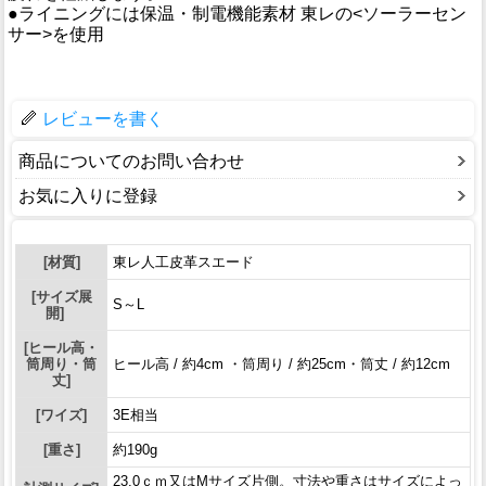
●ライニングには保温・制電機能素材 東レの<ソーラーセン
サー>を使用
レビューを書く
商品についてのお問い合わせ
お気に入りに登録
[材質]
東レ人工皮革スエード
[サイズ展
S～L
開]
[ヒール高・
筒周り・筒
ヒール高 / 約4cm ・筒周り / 約25cm・筒丈 / 約12cm
丈]
[ワイズ]
3E相当
[重さ]
約190g
23.0ｃｍ又はMサイズ片側。寸法や重さはサイズによっ