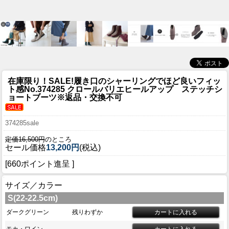
在庫限り！SALE!履き口のシャーリングでほど良いフィッ
ト感
No.374285 クロールバリエヒールアップ ステッチシ
ョートブーツ※返品・交換不可
374285sale
定価16,500円
のところ
セール価格
13,200円
(税込)
[660ポイント進呈 ]
サイズ／カラー
S(22-22.5cm)
ダークグリーン
残りわずか