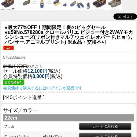
●最大77%OFF！期間限定！夏のビッグセール
●u59
No.578280a クロールバリエ ビジュー付き2WAYモカ
シンシューズ(リボン付きマルチウェイ,レオパード,ヒョウ,
パンサー,アニマルプリント) ※返品・交換不可
578280asale
定価14,850円
のところ
セール価格
12,100円
(税込)
会員特別価格
8,800円
(税込)
会員価格で購入するにはログインが必要です
[440ポイント進呈 ]
サイズ／カラー
22cm
プラム
グレーパンサー
残りわずか