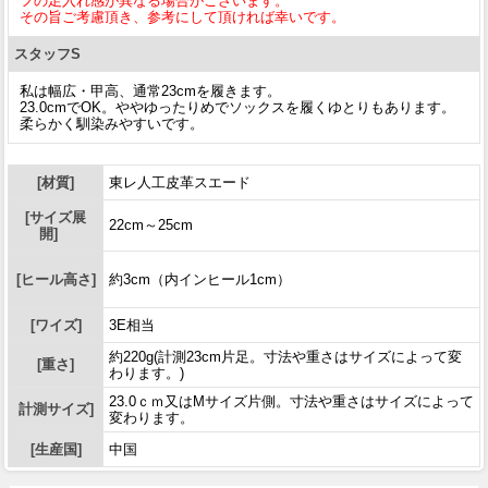
フの足入れ感が異なる場合がございます。
その旨ご考慮頂き、参考にして頂ければ幸いです。
スタッフS
私は幅広・甲高、通常23cmを履きます。
23.0cmでOK。ややゆったりめでソックスを履くゆとりもあります。
柔らかく馴染みやすいです。
[材質]
東レ人工皮革スエード
[サイズ展
22cm～25cm
開]
[ヒール高さ]
約3cm（内インヒール1cm）
[ワイズ]
3E相当
約220g(計測23cm片足。寸法や重さはサイズによって変
[重さ]
わります。)
23.0ｃｍ又はMサイズ片側。寸法や重さはサイズによって
計測サイズ]
変わります。
[生産国]
中国