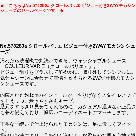
★ こちらはNo.578280a クロールバリエ ビジュー付き2WAYモカシン
シューズのセールページです ★
No.578280a クロールバリエ ビジュー付き2WAYモカシンシュ
ーズ
汚れたら洗濯機で丸洗いできる、ウォッシャブルシューズ
「COULEUR VARIE（クロールバリエ）」。
ビジュー飾りをプラスして華やかに、取り外してシンプルに。
気分やシーンに合わせて表情を変えられる2WAY仕様のモカシ
ンシューズです。
内蔵された約1cmのインヒールが、さりげなくスタイルアップ
を叶えつつ、歩きやすさもキープ。
足元をすっきり見せてくれるのに、カジュアル過ぎない上品さ
も兼ね備えており、幅広いコーディネートにマッチします。
丁寧な手縫いで仕上げられたモカシンは、足に優しくフィッ
ト。
袋縫い製法により、足を包み込むような柔らかな履き心地と返