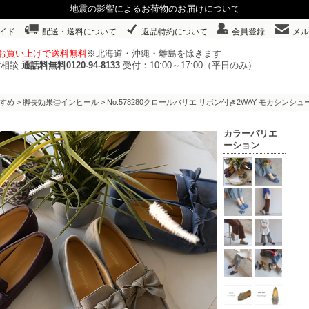
地震の影響によるお荷物のお届けについて
イド
配送・送料について
返品特約について
会員登録
メル
以上お買い上げで送料無料
※北海道・沖縄・離島を除きます
ご相談
通話料無料0120-94-8133
受付：10:00～17:00（平日のみ）
すめ
>
脚長効果◎インヒール
> No.578280クロールバリエ リボン付き2WAY モカシ
カラーバリエ
ーション