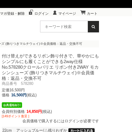
マガ登録・解除
ログイン
マイページ
カート
ンシューズ (飾りつきマルチウェイ)※会員価格：返品・交換不可
付け替えができるリボン飾り付きで、華やかにも
シンプルにも履くことができる2way仕様
No.578280クロールバリエ リボン付き2WAY モカ
シンシューズ (飾りつきマルチウェイ)※会員価
格：返品・交換不可
商品番号 578280
定価16,500円
価格
16,500円
(税込)
会員特別価格
14,850円
(税込)
[149ポイント進呈 ]
会員価格で購入するにはログインが必要です
22cm
アッシュブルー/△残りわずか