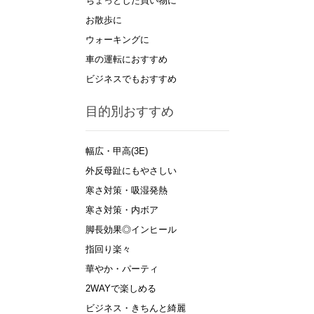
ちょっとした買い物に
お散歩に
ウォーキングに
車の運転におすすめ
ビジネスでもおすすめ
目的別おすすめ
幅広・甲高(3E)
外反母趾にもやさしい
寒さ対策・吸湿発熱
寒さ対策・内ボア
脚長効果◎インヒール
指回り楽々
華やか・パーティ
2WAYで楽しめる
ビジネス・きちんと綺麗