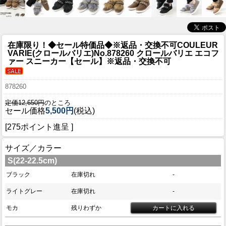
在庫限り！◆セール特価品◆※返品・交換不可
COULEUR
VARIE(クロールバリエ)No.878260 クロールバリエ エコフ
ァー スニーカー【セール】※返品・交換不可
878260
定価12,650円
のところ
セール価格
5,500円
(税込)
[275ポイント進呈 ]
サイズ／カラー
S(22-22.5cm)
ブラック
在庫切れ
-
ライトグレー
在庫切れ
-
モカ
残りわずか