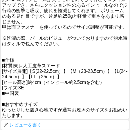
アップでき、さらにクッション性のあるインヒールなので歩
行時の衝撃も吸収、疲れを軽減してくれます。 ボリューム
のある見た目ですが、片足約250gと軽量で重さをあまり感
じません。
甲は面ファスナーを使っているのでサイズ調整が可能です。
※洗濯の際、パールのビジューがついておりますので脱水時
はタオルで包んでください。
■仕様
[材質]東レ人工皮革スエード
[サイズ展開]【S(22-22.5cm）】【M（23-23.5cm）】【L(24-
24.5cm）】【LL（25cm）】
[ヒール高さ]約4cm（インヒール約2.5cmを含む）
[ワイズ]3E
■中国製
■おすすめサイズ
ゆったりした履き心地ですが通常お履きのサイズをお勧めい
たします。
レビューを書く