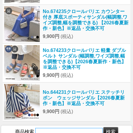
No.674235クロールバリエ カウンター
付き 厚底スポーティサンダル(幅調整,ワ
イズ調整,幅を調整できる) 【2026春夏新
作・新色】※返品・交換不可
9,900円
(税込)
No.674233クロールバリエ 軽量 ダブル
ベルト サンダル (幅調整,ワイズ調整,幅
を調整できる)【2026春夏新作・新色】
※返品・交換不可
9,900円
(税込)
No.644231クロールバリエ ステッチリ
ボン ウェッジサンダル【2026春夏新
作・新色】※返品・交換不可
9,900円
(税込)
商品検索