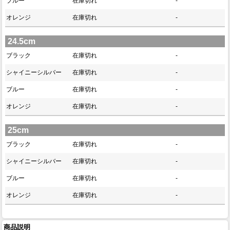
ブルー
在庫切れ
-
オレンジ
在庫切れ
-
24.5cm
ブラック
在庫切れ
-
シャイニーシルバー
在庫切れ
-
ブルー
在庫切れ
-
オレンジ
在庫切れ
-
25cm
ブラック
在庫切れ
-
シャイニーシルバー
在庫切れ
-
ブルー
在庫切れ
-
オレンジ
在庫切れ
-
商品説明