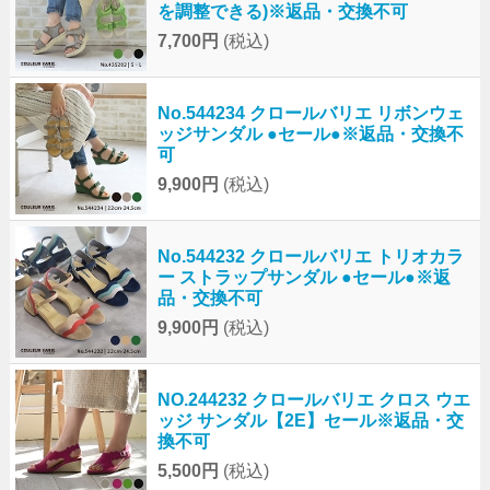
を調整できる)※返品・交換不可
7,700円
(税込)
No.544234 クロールバリエ リボンウェ
ッジサンダル ●セール●※返品・交換不
可
9,900円
(税込)
No.544232 クロールバリエ トリオカラ
ー ストラップサンダル ●セール●※返
品・交換不可
9,900円
(税込)
NO.244232 クロールバリエ クロス ウエ
ッジ サンダル【2E】セール※返品・交
換不可
5,500円
(税込)