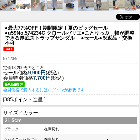
●最大77%OFF！期間限定！夏のビッグセール
●u59
No.574234C クロールバリエ×ことりっぷ 幅が調整
できる厚底ストラップサンダル ●セール●※返品・交換
不可
574234c
定価13,200円
のところ
セール価格
9,900円
(税込)
会員特別価格
7,700円
(税込)
会員価格で購入するにはログインが必要です
[385ポイント進呈 ]
サイズ／カラー
21.5cm
ブラック
在庫切れ
-
シャイニーシルバー
在庫切れ
-