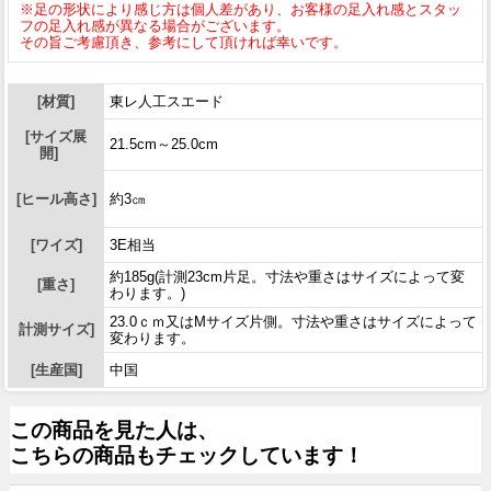
※足の形状により感じ方は個人差があり、お客様の足入れ感とスタッ
フの足入れ感が異なる場合がございます。
その旨ご考慮頂き、参考にして頂ければ幸いです。
[材質]
東レ人工スエード
[サイズ展
21.5cm～25.0cm
開]
[ヒール高さ]
約3㎝
[ワイズ]
3E相当
約185g(計測23cm片足。寸法や重さはサイズによって変
[重さ]
わります。)
23.0ｃｍ又はMサイズ片側。寸法や重さはサイズによって
計測サイズ]
変わります。
[生産国]
中国
この商品を見た人は、
こちらの商品もチェックしています！