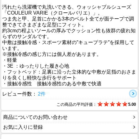
汚れたら洗濯機で丸洗いできる、ウォッシャブルシューズ
「COULEUR VARIE（クロールバリエ）」。
つま先と甲、足首にかかる3本のベルト全てが面テープで調
整できてさまざまな足型にフィット。
約3cmの程よいソールの厚みでクッション性も抜群の疲れ知
らずのサンダルです。
中敷は接触冷感・スポーツ素材の”キュープラテ”を採用して
います。
※接触冷感の感じ方には個人差があります。
・軽量
・3E ：ゆったりした履き心地
・フットベッド：足裏に沿った立体的な中敷が足指のおさま
りを良くし軽快な歩行をサポート
・接触冷感性 接触冷感性のある中敷で快適
レビュー件数：
2件
この商品の平均評価：
5.00
商品についてのお問い合わせ
お気に入りに登録