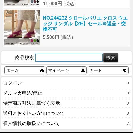
11,000円
(税込)
NO.244232 クロールバリエ クロス ウエ
ッジ サンダル【2E】セール※返品・交
換不可
5,500円
(税込)
商品検索
ホーム
マイページ
カート
ログイン
メルマガ申込/停止
特定商取引法に基づく表示
送料とお支払い方法について
個人情報の取扱いについて