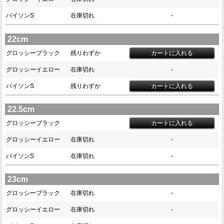
パイソンS
在庫切れ
-
22cm
グロッシーブラック
残りわずか
グロッシーイエロー
在庫切れ
-
パイソンS
残りわずか
22.5cm
グロッシーブラック
グロッシーイエロー
在庫切れ
-
パイソンS
在庫切れ
-
23cm
グロッシーブラック
在庫切れ
-
グロッシーイエロー
在庫切れ
-