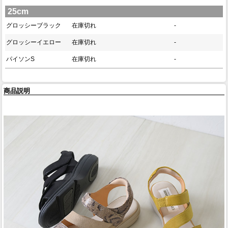
25cm
グロッシーブラック
在庫切れ
-
グロッシーイエロー
在庫切れ
-
パイソンS
在庫切れ
-
商品説明