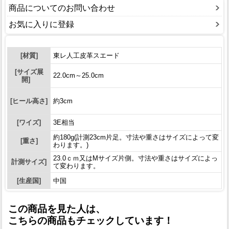
商品についてのお問い合わせ
お気に入りに登録
[材質]
東レ人工皮革スエード
[サイズ展
22.0cm～25.0cm
開]
[ヒール高さ]
約3cm
[ワイズ]
3E相当
約180g(計測23cm片足。寸法や重さはサイズによって変
[重さ]
わります。)
23.0ｃｍ又はMサイズ片側。寸法や重さはサイズによっ
計測サイズ]
て変わります。
[生産国]
中国
この商品を見た人は、
こちらの商品もチェックしています！