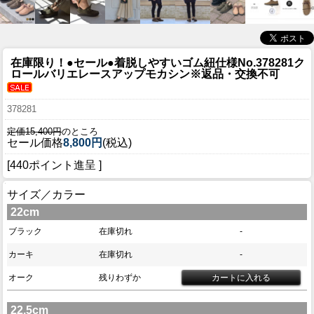
在庫限り！●セール●
着脱しやすいゴム紐仕様No.378281ク
ロールバリエレースアップモカシン※返品・交換不可
378281
定価15,400円
のところ
セール価格
8,800円
(税込)
[440ポイント進呈 ]
サイズ／カラー
22cm
ブラック
在庫切れ
-
カーキ
在庫切れ
-
オーク
残りわずか
22.5cm