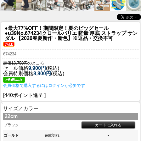
●最大77%OFF！期間限定！夏のビッグセール
●u39
No.674234クロールバリエ 軽量 厚底 ストラップ サン
ダル 【2026春夏新作・新色】※返品・交換不可
674234
定価13,750円
のところ
セール価格
9,900円
(税込)
会員特別価格
8,800円
(税込)
会員価格で購入するにはログインが必要です
[440ポイント進呈 ]
サイズ／カラー
22cm
ブラック
ゴールド
在庫切れ
-