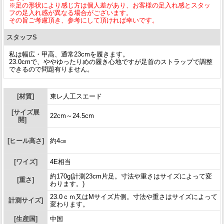
※足の形状により感じ方は個人差があり、お客様の足入れ感とスタッ
フの足入れ感が異なる場合がございます。
その旨ご考慮頂き、参考にして頂ければ幸いです。
スタッフS
私は幅広・甲高、通常23cmを履きます。
23.0cmで、ややゆったりめの履き心地ですが足首のストラップで調整
できるので問題有りません。
[材質]
東レ人工スエード
[サイズ展
22cm～24.5cm
開]
[ヒール高さ]
約4㎝
[ワイズ]
4E相当
約170g(計測23cm片足。寸法や重さはサイズによって変
[重さ]
わります。)
23.0ｃｍ又はMサイズ片側。寸法や重さはサイズによって
計測サイズ]
変わります。
[生産国]
中国