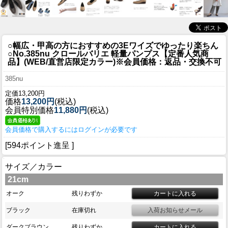
○幅広・甲高の方におすすめの3Eワイズでゆったり楽ちん
○
No.385nu クロールバリエ 軽量パンプス【定番人気商
品】(WEB/直営店限定カラー)※会員価格：返品・交換不可
385nu
定価13,200円
価格
13,200円
(税込)
会員特別価格
11,880円
(税込)
会員価格で購入するにはログインが必要です
[594ポイント進呈 ]
サイズ／カラー
21cm
オーク
残りわずか
ブラック
在庫切れ
ダークブラウン
残りわずか