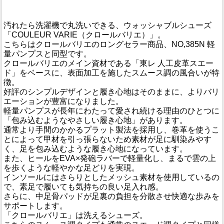
汚れたら洗濯機で丸洗いできる、ウォッシャブルシューズ
「COULEUR VARIE（クロールバリエ）」。
こちらはクロールバリエのロングセラー商品、NO,385N 軽
量パンプスと同型です。
クロールバリエのメイン資材である「東レ 人工皮革スエー
ド」をベースに、表面加工を施したスムース調の風合いが特
徴。
好評のシンプルデザインと履き心地はそのままに、よりバリ
エーションが豊富になりました。
軽量パンプスが長年にわたって愛され続ける理由のひとつに
「包み込むようなやさしい履き心地」があります。
通常より手間のかかるプラット製法を採用し、巻革を使うこ
とによって甲材を引っ張らないため素材が足に馴染みやす
く、足を包み込むような履き心地になっています。
また、ヒールをEVA×発砲ラバーで軽量化し、まるで雲の上
を歩くような軽やかな足どりを実現。
インソールにはさらりとしたメッシュ素材を使用しているの
で、素足で履いても気持ちの良い足入れ感。
さらに、中足骨パッドが足裏の負担を分散させ快適な歩みを
サポートします。
「クロールバリエ」は洗えるシューズ。