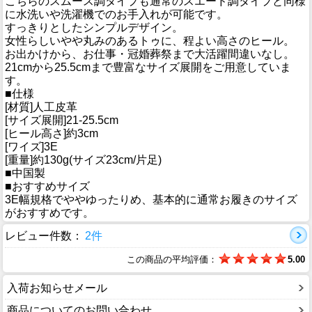
こちらのスムース調タイプも通常のスエード調タイプと同様
に水洗いや洗濯機でのお手入れが可能です。
すっきりとしたシンプルデザイン。
女性らしいやや丸みのあるトゥに、程よい高さのヒール。
お出かけから、お仕事・冠婚葬祭まで大活躍間違いなし。
21cmから25.5cmまで豊富なサイズ展開をご用意していま
す。
■仕様
[材質]人工皮革
[サイズ展開]21-25.5cm
[ヒール高さ]約3cm
[ワイズ]3E
[重量]約130g(サイズ23cm/片足)
■中国製
■おすすめサイズ
3E幅規格でややゆったりめ、基本的に通常お履きのサイズ
がおすすめです。
レビュー件数：
2件
この商品の平均評価：
5.00
入荷お知らせメール
商品についてのお問い合わせ