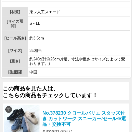
[材質]
東レ人工スエード
[サイズ展
S～LL
開]
[ヒール高さ]
約3.5cm
[ワイズ]
3E相当
約240g(計測23cm片足。寸法や重さはサイズによって変
[重さ]
わります。)
[生産国]
中国
この商品を見た人は、
こちらの商品もチェックしています！
No.378230 クロールバリエ スタッズ付
き カットワーク スニーカー/セール※返
品・交換不可