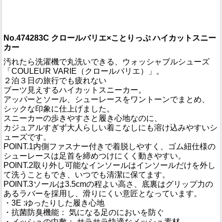
No.474283C クロールバリエ×ことりっぷ ハイカットスニー
カー
汚れたら洗濯機で丸洗いできる、ウォッシャブルシューズ
「COULEUR VARIE（クロールバリエ）」。
２泊３日の旅行でも疲れない
ブーツ見えするハイカットスニーカー。
アッパーとソール、シューレースをワントーンでまとめ、
シックな印象に仕上げました。
スニーカーの歩きやすさと履き心地なのに、
カジュアルすぎず大人らしい着こなしにも溶け込みやすいシ
ューズです。
POINT.1内側ファスナー付きで着脱しやすく、ゴム紐仕様の
シューレースは足首を締めつけにくく動きやすい。
POINT.2取り外し可能なインソールはインソールだけを外し
て洗うこともでき、いつでも清潔に保てます。
POINT.3ソールは3.5cmの程よい高さ、底裏はグリップ力の
あるラバーを採用し、滑りにくい意匠となっています。
・3E :ゆったりした履き心地
・抗菌防臭機能： 気になる足のにおいを防ぐ
・メッシュの中敷： サラサラ快適なメッシュ素材