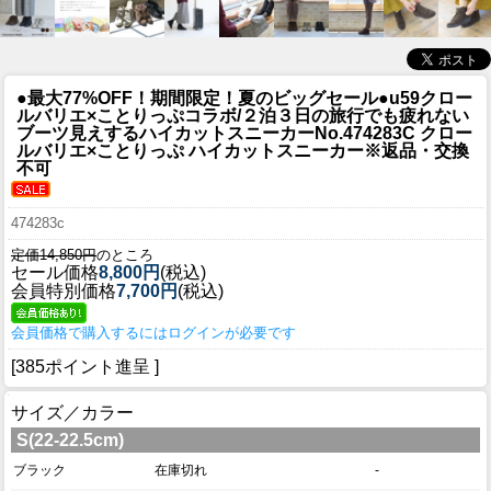
●最大77%OFF！期間限定！夏のビッグセール●u59
クロー
ルバリエ×ことりっぷコラボ/２泊３日の旅行でも疲れない
ブーツ見えするハイカットスニーカーNo.474283C クロー
ルバリエ×ことりっぷ ハイカットスニーカー※返品・交換
不可
474283c
定価14,850円
のところ
セール価格
8,800円
(税込)
会員特別価格
7,700円
(税込)
会員価格で購入するにはログインが必要です
[385ポイント進呈 ]
サイズ／カラー
S(22-22.5cm)
ブラック
在庫切れ
-