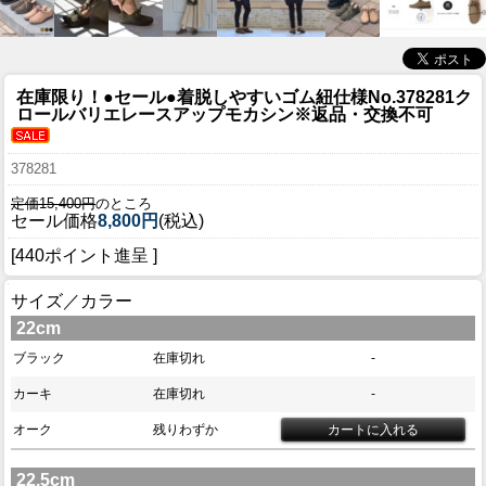
在庫限り！●セール●
着脱しやすいゴム紐仕様No.378281ク
ロールバリエレースアップモカシン※返品・交換不可
378281
定価15,400円
のところ
セール価格
8,800円
(税込)
[440ポイント進呈 ]
サイズ／カラー
22cm
ブラック
在庫切れ
-
カーキ
在庫切れ
-
オーク
残りわずか
22.5cm