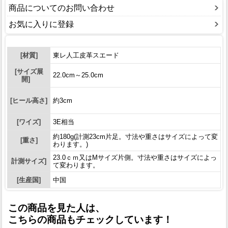
商品についてのお問い合わせ
お気に入りに登録
[材質]
東レ人工皮革スエード
[サイズ展
22.0cm～25.0cm
開]
[ヒール高さ]
約3cm
[ワイズ]
3E相当
約180g(計測23cm片足。寸法や重さはサイズによって変
[重さ]
わります。)
23.0ｃｍ又はMサイズ片側。寸法や重さはサイズによっ
計測サイズ]
て変わります。
[生産国]
中国
この商品を見た人は、
こちらの商品もチェックしています！