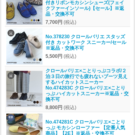
付きリボンモカシンシューズ(フェイ
クファーインソール)【セール】※返
品・交換不可
7,700円
(税込)
No.378230 クロールバリエ スタッズ
付き カットワーク スニーカー/セール
※返品・交換不可
5,500円
(税込)
クロールバリエ×ことりっぷコラボ/２
泊３日の旅行でも疲れないブーツ見え
するハイカットスニーカー
No.474283C クロールバリエ×ことり
っぷ ハイカットスニーカー※返品・交
換不可
8,800円
(税込)
No.474281C クロールバリエ×ことり
っぷ モカシンローファー 【定番人気
商品】【2E】※返品・交換不可