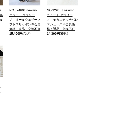
ク
NO.374601 newmo
NO.329651 newmo
ル
ニューモ クラリー
ニューモ クラリー
ル
ノ オールウェザーソ
ノ モカステッチバレ
フトスリッポン※会員
エシューズ※会員価
価格：返品・交換不可
格：返品・交換不可
15,400円
(税込)
14,300円
(税込)
ッ
ー