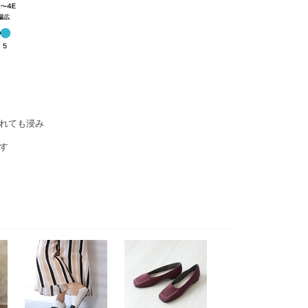
れても浸み
す