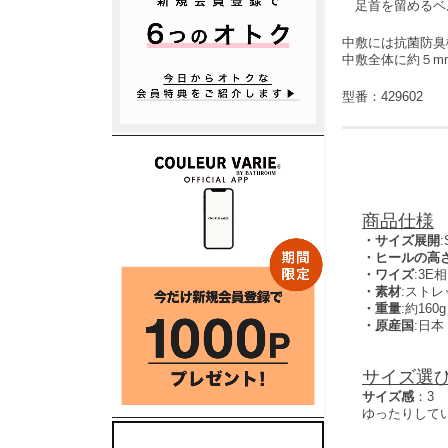
足首を留めるベ
中敷には抗菌防臭
中敷全体に約５m
型番：429602
商品仕様
・サイズ展開
・ヒールの高
・ワイズ
:3E
・素材
:スト
・重量
:約160
・原産国
:日本
サイズ選
サイズ感
：3
ゆったりして