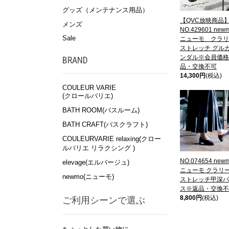
グッズ（メンテナンス用品）
【QVC放映商品
メンズ
NO.429601 new
Sale
ニューモ クラリ
ストレッチ グル
ンダル※会員価格
BRAND
品・交換不可
14,300円
(税込)
COULEUR VARIE
(クロールバリエ)
BATH ROOM(バスルーム)
BATH CRAFT(バスクラフト)
COULEURVARIE relaxing(クロー
ルバリエ リラクシング )
NO.074654 new
elevage(エルバージュ)
ニューモ クラリ
newmo(ニューモ)
ストレッチ甲深パ
ス※返品・交換不
8,800円
(税込)
ご利用シーンで選ぶ