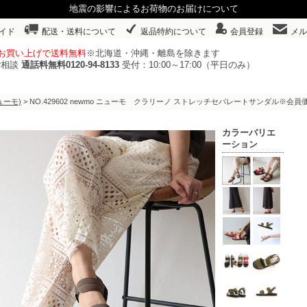
地震の影響によるお荷物のお届けについて
イド
配送・送料について
返品特約について
会員登録
メル
以上お買い上げで送料無料
※北海道・沖縄・離島を除きます
ご相談
通話料無料0120-94-8133
受付：10:00～17:00（平日のみ）
ューモ)
> NO.429602 newmo ニューモ クラリーノ ストレッチセパレートサンダル※
カラーバリエ
ーション