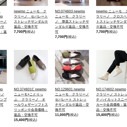
】
newmo ニューモ ク
NO.074603 newmo
newmo ニューモ 
mo
ラリーノ セパレート
ニューモ クラリー
ラリーノ クロスベ
ーノ
ストレッチサンダル※
ノ 厚底ストレッチサ
トストレッチサンダ
カサ
返品・交換不可
ンダル※返品・交換不
※返品・交換不可
：返
7,700円
(税込)
可
7,700円
(税込)
7,700円
(税込)
mo
NO.374601C newmo
NO.129601 newmo
NO.174602 newmo
ーノ
ニューモ×ことりっ
ニューモ クラリーノ
クラリーノ ストレ
ンプ
ぷ クラリーノ オ
セパレート ストレッ
チ ハイカットスニ
可
ールウェザーソフトス
チサンダル※返品・交
カー※会員価格：返
リッポン※会員価格：
換不可
品・交換不可
返品・交換不可
11,000円
(税込)
15,400円
(税込)
15,400円
(税込)