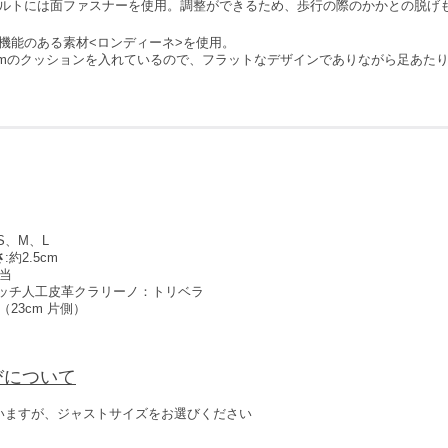
ルトには面ファスナーを使用。調整ができるため、歩行の際のかかとの脱げ
機能のある素材<ロンディーネ>を使用。
mのクッションを入れているので、フラットなデザインでありながら足あた
:S、M、L
さ
:約2.5cm
相当
レッチ人工皮革クラリーノ：トリベラ
g（23cm 片側）
びについて
いますが、ジャストサイズをお選びください