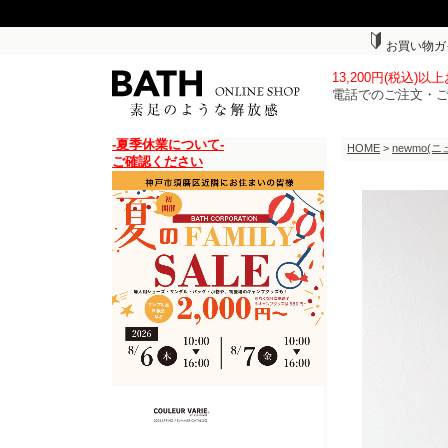
お買い物ガ
13,200円(税込)
電話でのご注文・
-夏季休業について-
HOME
>
newmo(ニ
ご確認ください