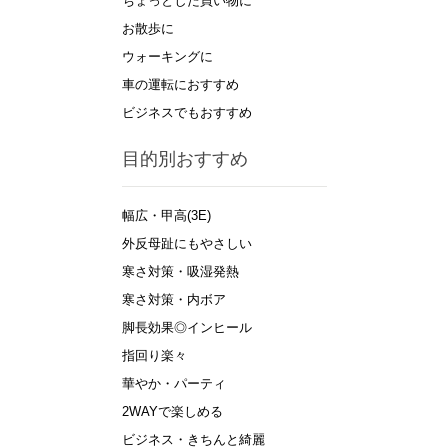
ちょっとした買い物に
お散歩に
ウォーキングに
車の運転におすすめ
ビジネスでもおすすめ
目的別おすすめ
幅広・甲高(3E)
外反母趾にもやさしい
寒さ対策・吸湿発熱
寒さ対策・内ボア
脚長効果◎インヒール
指回り楽々
華やか・パーティ
2WAYで楽しめる
ビジネス・きちんと綺麗