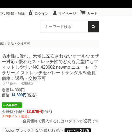
マガ登録・解除
ログイン
マイページ
カート
会員価格：返品・交換不可
防水性に優れ、天候に左右されないオールウェザ
ー対応 / 優れたストレッチ性でどんな足型にもフ
ィットしやすい
NO.429602 newmo ニューモ ク
ラリーノ ストレッチセパレートサンダル※会員
価格：返品・交換不可
商品番号 429602
定価14,300円
価格
14,300円
(税込)
会員特別価格
12,870円
(税込)
[129ポイント進呈 ]
会員価格で購入するにはログインが必要です
【color:ブラック】
S/△残りわずか