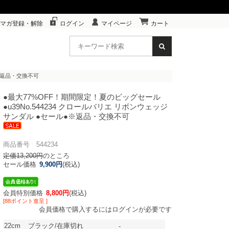
マガ登録・解除
ログイン
マイページ
カート
●※返品・交換不可
●最大77%OFF！期間限定！夏のビッグセール
●u39
No.544234 クロールバリエ リボンウェッジ
サンダル ●セール●※返品・交換不可
商品番号 544234
定価13,200円
のところ
セール価格
9,900円
(税込)
会員特別価格
8,800円
(税込)
[88ポイント進呈 ]
会員価格で購入するにはログインが必要です
22cm
ブラック/在庫切れ
-