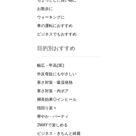
ちょっとした買い物に
お散歩に
ウォーキングに
車の運転におすすめ
ビジネスでもおすすめ
目的別おすすめ
幅広・甲高(3E)
外反母趾にもやさしい
寒さ対策・吸湿発熱
寒さ対策・内ボア
脚長効果◎インヒール
指回り楽々
華やか・パーティ
2WAYで楽しめる
ビジネス・きちんと綺麗