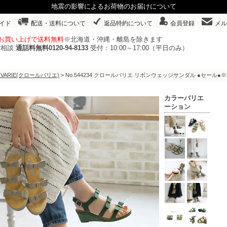
地震の影響によるお荷物のお届けについて
イド
配送・送料について
返品特約について
会員登録
メル
以上お買い上げで送料無料
※北海道・沖縄・離島を除きます
ご相談
通話料無料0120-94-8133
受付：10:00～17:00（平日のみ）
 VARIE(クロールバリエ)
> No.544234 クロールバリエ リボンウェッジサンダル ●セール
カラーバリエ
ーション