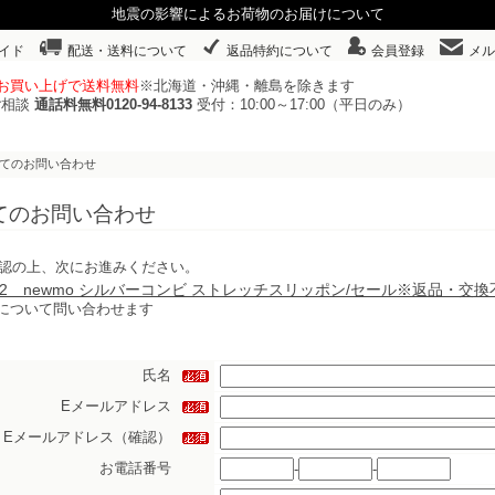
地震の影響によるお荷物のお届けについて
イド
配送・送料について
返品特約について
会員登録
メル
以上お買い上げで送料無料
※北海道・沖縄・離島を除きます
ご相談
通話料無料0120-94-8133
受付：10:00～17:00（平日のみ）
いてのお問い合わせ
てのお問い合わせ
認の上、次にお進みください。
652 newmo シルバーコンビ ストレッチスリッポン/セール※返品・交換
について問い合わせます
氏名
Eメールアドレス
Eメールアドレス（確認）
お電話番号
-
-