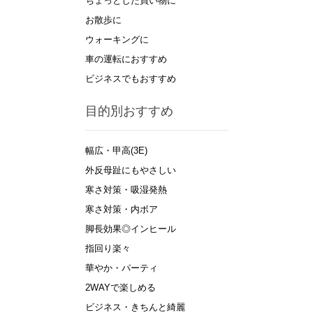
ちょっとした買い物に
お散歩に
ウォーキングに
車の運転におすすめ
ビジネスでもおすすめ
目的別おすすめ
幅広・甲高(3E)
外反母趾にもやさしい
寒さ対策・吸湿発熱
寒さ対策・内ボア
脚長効果◎インヒール
指回り楽々
華やか・パーティ
2WAYで楽しめる
ビジネス・きちんと綺麗