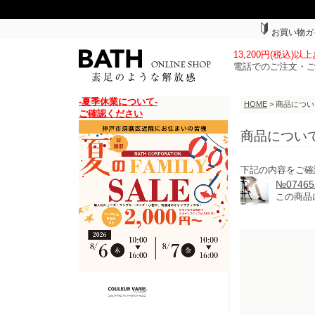
お買い物ガ
13,200円(税込)
電話でのご注文・
-夏季休業について-
HOME
> 商品につ
ご確認ください
商品につい
下記の内容をご確
№074
この商品