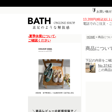
お買い物ガ
13,200円(税込)
電話でのご注文・
-夏季休業について-
HOME
> 商品につ
ご確認ください
商品につい
下記の内容をご確
No.3
この商品