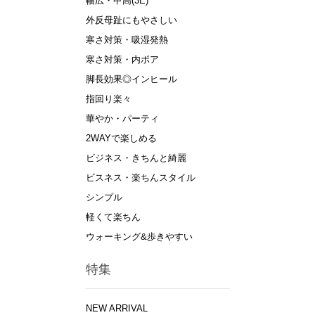
幅広・甲高(3E)
外反母趾にもやさしい
寒さ対策・吸湿発熱
寒さ対策・内ボア
脚長効果◎インヒール
指回り楽々
華やか・パーティ
2WAYで楽しめる
ビジネス・きちんと綺麗
ビスネス・楽ちんスタイル
シンプル
軽くて楽ちん
ウォーキング&歩きやすい
特集
NEW ARRIVAL