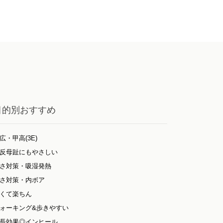
目的別おすすめ
広・甲高(3E)
反母趾にもやさしい
さ対策・吸湿発熱
さ対策・内ボア
くて楽ちん
ォーキング&歩きやすい
長効果◎インヒール