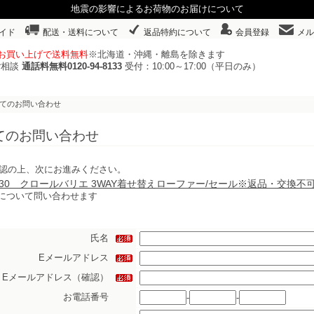
地震の影響によるお荷物のお届けについて
イド
配送・送料について
返品特約について
会員登録
メル
以上お買い上げで送料無料
※北海道・沖縄・離島を除きます
ご相談
通話料無料0120-94-8133
受付：10:00～17:00（平日のみ）
いてのお問い合わせ
てのお問い合わせ
認の上、次にお進みください。
74230 クロールバリエ 3WAY着せ替えローファー/セール※返品・交換不
について問い合わせます
氏名
Eメールアドレス
Eメールアドレス（確認）
お電話番号
-
-