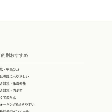
目的別おすすめ
広・甲高(3E)
反母趾にもやさしい
さ対策・吸湿発熱
さ対策・内ボア
くて楽ちん
ォーキング&歩きやすい
長効果◎インヒール