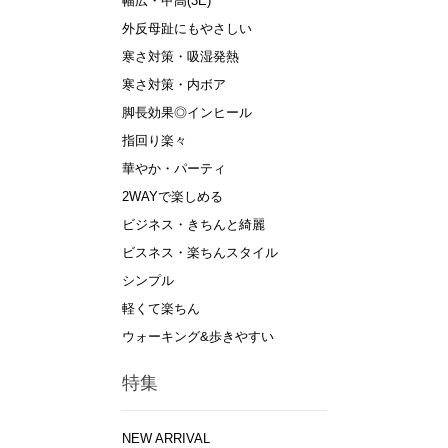
幅広・甲高(3E)
外反母趾にもやさしい
寒さ対策・吸湿発熱
寒さ対策・内ボア
脚長効果◎インヒール
指回り楽々
華やか・パーティ
2WAYで楽しめる
ビジネス・きちんと綺麗
ビスネス・楽ちんスタイル
シンプル
軽くて楽ちん
ウォーキング&歩きやすい
特集
NEW ARRIVAL