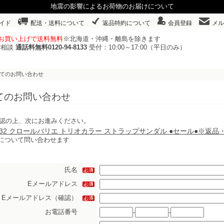
地震の影響によるお荷物のお届けについて
イド
配送・送料について
返品特約について
会員登録
メル
以上お買い上げで送料無料
※北海道・沖縄・離島を除きます
ご相談
通話料無料0120-94-8133
受付：10:00～17:00（平日のみ）
いてのお問い合わせ
てのお問い合わせ
認の上、次にお進みください。
44232 クロールバリエ トリオカラー ストラップサンダル ●セール●※返
について問い合わせます
氏名
Eメールアドレス
Eメールアドレス（確認）
お電話番号
-
-