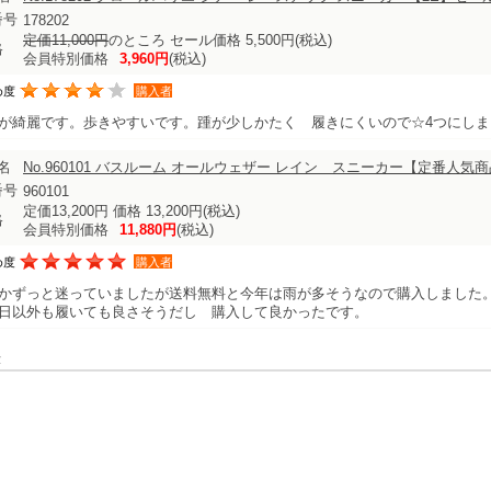
番号
178202
定価11,000円
のところ セール価格 5,500円
(税込)
格
会員特別価格
3,960円
(税込)
め度
購入者
が綺麗です。歩きやすいです。踵が少しかたく 履きにくいので☆4つにしま
名
No.960101 バスルーム オールウェザー レイン スニーカー【定番人気
番号
960101
定価13,200円 価格 13,200円
(税込)
格
会員特別価格
11,880円
(税込)
め度
購入者
かずっと迷っていましたが送料無料と今年は雨が多そうなので購入しました
日以外も履いても良さそうだし 購入して良かったです。
表示