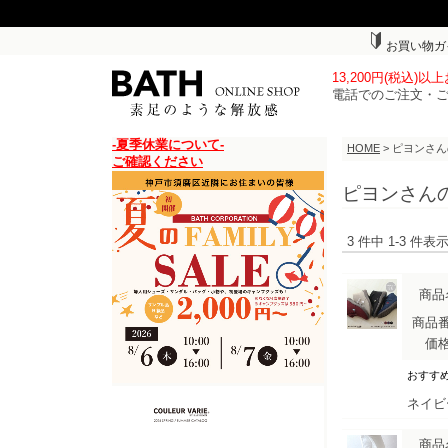
お買い物ガ
13,200円(税込)
電話でのご注文・
-夏季休業について-
HOME
> ピヨンさ
ご確認ください
ピヨンさん
3 件中 1-3 件
商品
商品
価
おすす
ネイビ
商品