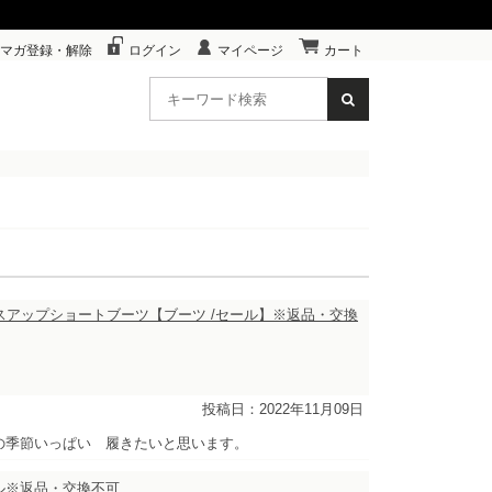
マガ登録・解除
ログイン
マイページ
カート
刺繍レースアップショートブーツ【ブーツ /セール】※返品・交換
投稿日：2022年11月09日
の季節いっぱい 履きたいと思います。
ール※返品・交換不可