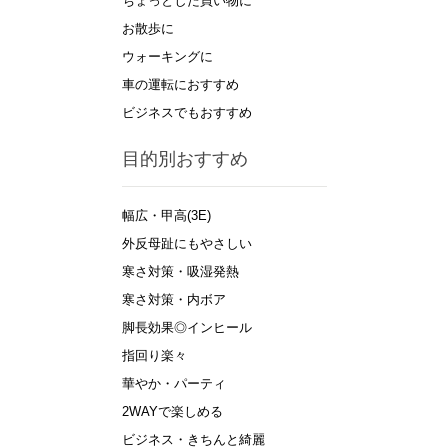
ちょっとした買い物に
お散歩に
ウォーキングに
車の運転におすすめ
ビジネスでもおすすめ
目的別おすすめ
幅広・甲高(3E)
外反母趾にもやさしい
寒さ対策・吸湿発熱
寒さ対策・内ボア
脚長効果◎インヒール
指回り楽々
華やか・パーティ
2WAYで楽しめる
ビジネス・きちんと綺麗