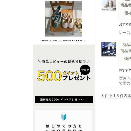
商品
価
おすす
レース
商品
商品
価
おすす
買おう
で雨の
3 件中 1-3 件