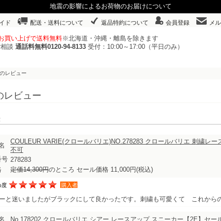
地震の影響によるお荷物のお届けについて
イド
配送・送料について
返品特約について
会員登録
メル
以上お買い上げで送料無料
※北海道・沖縄・離島を除きます
ご相談
通話料無料0120-94-8133
受付：10:00～17:00（平日のみ）
んのレビュー
のレビュー
表示
COULEUR VARIE(クロールバリエ)NO.278283 クロールバリエ 
名
不可
番号
278283
格
定価14,300円
のところ セール価格 11,000円
(税込)
め度
購入者
ーと迷いましたがブラックにして良かったです。刺繍も可愛くて これから
名
No.178202 クロールバリエ シアー レースアップ スニーカー【2E】セ