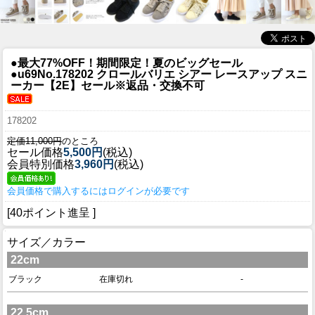
●最大77%OFF！期間限定！夏のビッグセール
●u69
No.178202 クロールバリエ シアー レースアップ スニ
ーカー【2E】セール※返品・交換不可
178202
定価11,000円
のところ
セール価格
5,500円
(税込)
会員特別価格
3,960円
(税込)
会員価格で購入するにはログインが必要です
[40ポイント進呈 ]
サイズ／カラー
22cm
ブラック
在庫切れ
-
22.5cm