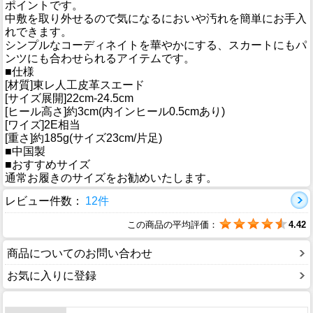
ポイントです。
中敷を取り外せるので気になるにおいや汚れを簡単にお手入
れできます。
シンプルなコーディネイトを華やかにする、スカートにもパ
ンツにも合わせられるアイテムです。
■仕様
[材質]東レ人工皮革スエード
[サイズ展開]22cm-24.5cm
[ヒール高さ]約3cm(内インヒール0.5cmあり)
[ワイズ]2E相当
[重さ]約185g(サイズ23cm/片足)
■中国製
■おすすめサイズ
通常お履きのサイズをお勧めいたします。
レビュー件数：
12件
この商品の平均評価：
4.42
商品についてのお問い合わせ
お気に入りに登録