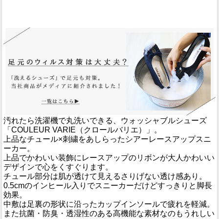
汚れたら洗濯機で丸洗いできる、ウォッシャブルシューズ
「COULEUR VARIE（クロールバリエ）」。
上品なチュール×刺繍をあしらったシアーレースアップスニ
ーカー。
上品でかわいい装飾にレースアップのリボンが大人かわいい
デザインで心をくすぐります。
チュール部分は肌が透けて見えるさりげない透け感あり。
0.5cmのインヒール入りでスニーカーだけどすっきりと脚長
効果。
中敷は足裏の形状に沿ったカップインソールで疲れを軽減。
また抗菌・防臭・透湿性のある高機能な素材なのもうれしい