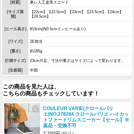
[材質]
東レ人工皮革スエード
[サイズ展
【22cm】【22.5cm】【23cm】【23.5cm】【24cm】
開]
【24.5cm】
[ヒール高さ]
約3cm(内0.5cmインヒールあり)
[ワイズ]
2E相当
[重さ]
約185g
計測サイズ]
23cm片足。寸法や重さはサイズによって変わります。
[生産国]
中国
この商品を見た人は、
こちらの商品もチェックしています！
COULEUR VARIE(クロールバリ
エ)NO.278284 クロールバリエ ハイカッ
トファートリムスニーカー【セール】※
返品・交換不可
7,700円
(税込)