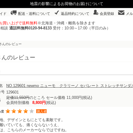
地震の影響によるお荷物のお届けについて
イド
配送・送料について
返品特約について
会員登録
メル
以上お買い上げで送料無料
※北海道・沖縄・離島を除きます
ご相談
通話料無料0120-94-8133
受付：10:00～17:00（平日のみ）
aさんのレビュー
さんのレビュー
表示
名
NO.129601 newmo ニューモ クラリーノ セパレート ストレッチサ
番号
129601
定価11,550円
のところ セール価格 11,000円
(税込)
格
会員特別価格
8,800円
(税込)
め度
購入者
地、デザインともにとても素敵です。
履いていても、痛くならないうえ、
は、こちらのメーカーならではですね。