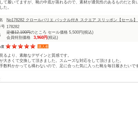
して履いてますが、靴の中底が蒸れるので、素材が通気性のあるものだと良
した。
名
No178282 クロールバリエ バックル付き スクエア スリッポン【セー
番号
178282
定価12,100円
のところ セール価格 5,500円
(税込)
格
会員特別価格
3,960円
(税込)
め度
購入者
見るより、素敵なデザインと質感です。
が大きくて交換して頂きました。スムーズな対応をして頂けました。
手数料かかっても構わないので、足に合った気に入った靴を毎日履きたいで
表示