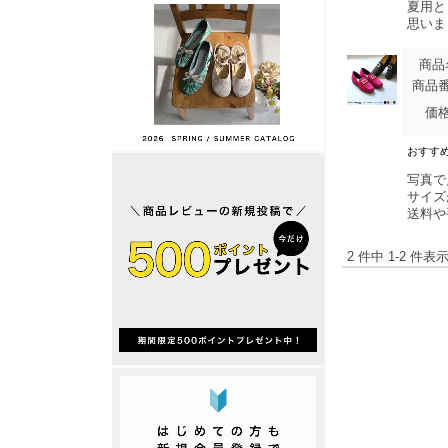
夏用と
思いま
商品
商品
価
おすす
写真で
サイズ
送料や
2 件中 1-2 件