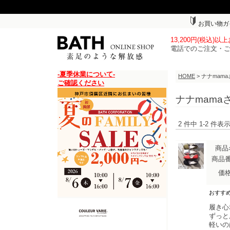
お買い物ガ
13,200円(税込)
電話でのご注文・
-夏季休業について-
HOME
> ナナmam
ご確認ください
ナナmama
2 件中 1-2 件
商品
商品
価
おすす
履き心
ずっと
軽いの