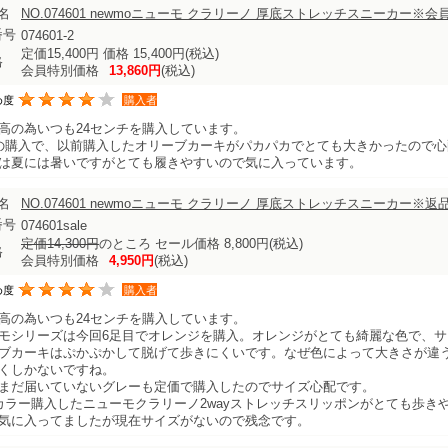
名
NO.074601 newmoニューモ クラリーノ 厚底ストレッチスニーカー
番号
074601-2
定価15,400円 価格 15,400円
(税込)
格
会員特別価格
13,860円
(税込)
め度
購入者
高の為いつも24センチを購入しています。
の購入で、以前購入したオリーブカーキがパカパカでとても大きかったので心
は夏には暑いですがとても履きやすいので気に入っています。
名
NO.074601 newmoニューモ クラリーノ 厚底ストレッチスニーカー※
番号
074601sale
定価14,300円
のところ セール価格 8,800円
(税込)
格
会員特別価格
4,950円
(税込)
め度
購入者
高の為いつも24センチを購入しています。
モシリーズは今回6足目でオレンジを購入。オレンジがとても綺麗な色で、
ブカーキはぷかぷかして脱げて歩きにくいです。なぜ色によって大きさが違
くしかないですね。
まだ届いていないグレーも定価で購入したのでサイズ心配です。
カラー購入したニューモクラリーノ2wayストレッチスリッポンがとても歩き
気に入ってましたが現在サイズがないので残念です。