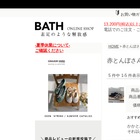
お買い物ガ
13,200円(税込)
電話でのご注文・
-夏季休業について-
HOME
> 赤とんぼ
ご確認ください
赤とんぼさ
5 件中 1-5 件
商品
商品
価
おすす
かかと
それ以