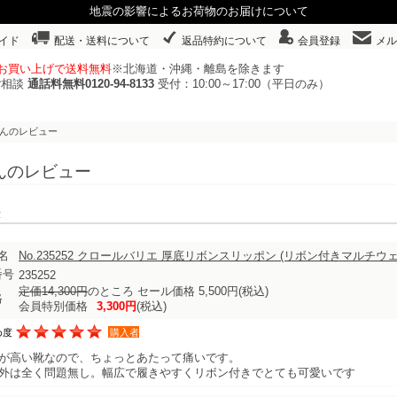
地震の影響によるお荷物のお届けについて
イド
配送・送料について
返品特約について
会員登録
メル
以上お買い上げで送料無料
※北海道・沖縄・離島を除きます
ご相談
通話料無料0120-94-8133
受付：10:00～17:00（平日のみ）
さんのレビュー
んのレビュー
表示
名
No.235252 クロールバリエ 厚底リボンスリッポン (リボン付きマルチ
番号
235252
定価14,300円
のところ セール価格 5,500円
(税込)
格
会員特別価格
3,300円
(税込)
め度
購入者
が高い靴なので、ちょっとあたって痛いです。
外は全く問題無し。幅広で履きやすくリボン付きでとても可愛いです