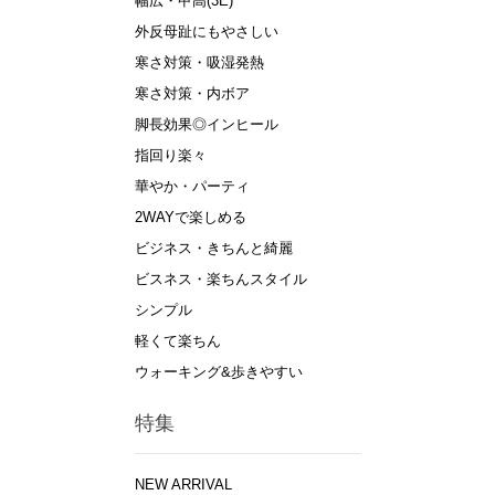
幅広・甲高(3E)
外反母趾にもやさしい
寒さ対策・吸湿発熱
寒さ対策・内ボア
脚長効果◎インヒール
指回り楽々
華やか・パーティ
2WAYで楽しめる
ビジネス・きちんと綺麗
ビスネス・楽ちんスタイル
シンプル
軽くて楽ちん
ウォーキング&歩きやすい
特集
NEW ARRIVAL