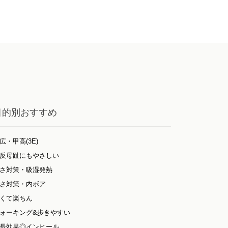
目的別おすすめ
広・甲高(3E)
反母趾にもやさしい
さ対策・吸湿発熱
さ対策・内ボア
くて楽ちん
ォーキング&歩きやすい
長効果◎インヒール