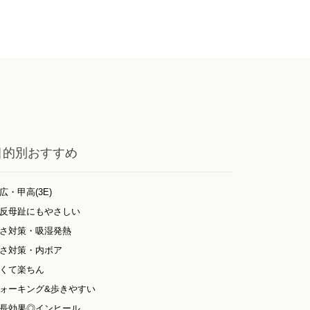
目的別おすすめ
広・甲高(3E)
反母趾にもやさしい
さ対策・吸湿発熱
さ対策・内ボア
くて楽ちん
ォーキング&歩きやすい
長効果◎インヒール