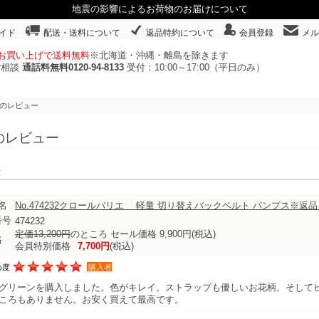
地震の影響によるお荷物のお届けについて
イド
配送・送料について
返品特約について
会員登録
メル
以上お買い上げで送料無料
※北海道・沖縄・離島を除きます
ご相談
通話料無料0120-94-8133
受付：10:00～17:00（平日のみ）
さんのレビュー
んのレビュー
表示
名
No.474232クロールバリエ 軽量 切り替えバックベルト パンプス※返品
番号
474232
定価13,200円
のところ セール価格 9,900円
(税込)
格
会員特別価格
7,700円
(税込)
め度
購入者
グリーンを購入しました。色がキレイ。ストラップも優しいお花柄。そして
ころもありません。お安く買えて最高です。