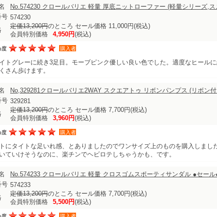
名
No.574230 クロールバリエ 軽量 厚底ニットローファー (軽量シリー
番号
574230
定価13,200円
のところ セール価格 11,000円
(税込)
格
会員特別価格
4,950円
(税込)
め度
購入者
イトグレーに続き3足目。モーブピンク優しい良い色でした。適度なヒール
くさん歩けます。
名
No,329281クロールバリエ2WAY スクエアトゥ リボンパンプス (リ
番号
329281
定価13,200円
のところ セール価格 7,700円
(税込)
格
会員特別価格
3,960円
(税込)
め度
購入者
トにタイトな足いれ感、とありましたのでワンサイズ上のものを購入しまし
いていけそうなのに、楽チンでヘビロテしちゃうかも、です。
名
No.574233 クロールバリエ 軽量 クロスゴムスポーティサンダル ●セー
番号
574233
定価13,200円
のところ セール価格 7,700円
(税込)
格
会員特別価格
5,500円
(税込)
め度
購入者