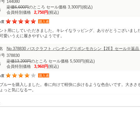
番号
144080
定価6,600円
のところ セール価格 3,300円
(税込)
格
会員特別価格
2,750円
(税込)
め度
購入者
ント用にしていただきました。キレイなラッピング、ありがとうございまし
可愛いうえに履きやすいようです。
名
No.378830 バスクラフト パンチングリボンモカシン【2E】セール※返
番号
378830
定価13,200円
のところ セール価格 5,500円
(税込)
格
会員特別価格
3,960円
(税込)
め度
購入者
ブルーを購入しました。春に向けて軽快に歩けるような色合いです。大きさ
ょっと気になるー。
表示