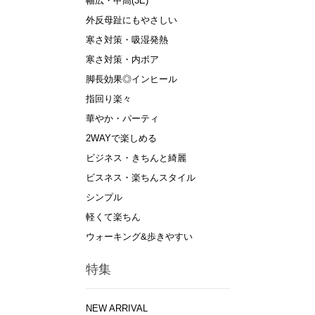
幅広・甲高(3E)
外反母趾にもやさしい
寒さ対策・吸湿発熱
寒さ対策・内ボア
脚長効果◎インヒール
指回り楽々
華やか・パーティ
2WAYで楽しめる
ビジネス・きちんと綺麗
ビスネス・楽ちんスタイル
シンプル
軽くて楽ちん
ウォーキング&歩きやすい
特集
NEW ARRIVAL