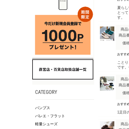
夏らし
とって
す。
商品
商品
価
おすす
ことり
です。
商品
商品
CATEGORY
価
おすす
パンプス
1足目
バレエ・フラット
商品
軽量シューズ