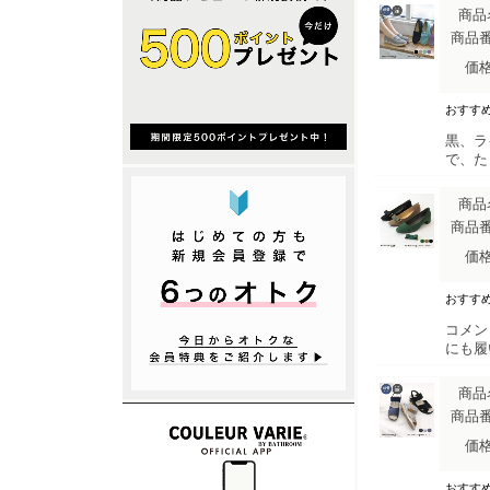
商品
商品
価
おすす
黒、ラ
で、た
商品
商品
価
おすす
コメン
にも履
商品
商品
価
おすす