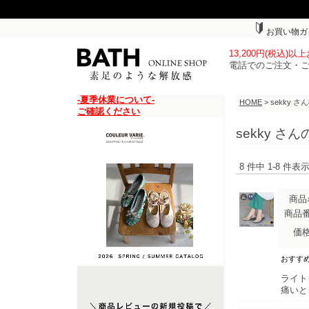
お買い物ガ
13,200円(税込)
電話でのご注文・
-夏季休業について-
HOME
> sekky 
ご確認ください
sekky さ
8 件中 1-8 件
商品
商品
価
おすす
ライト
痛いと