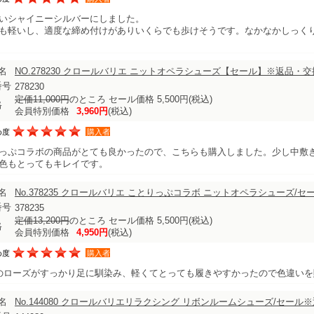
いシャイニーシルバーにしました。
も軽いし、適度な締め付けがありいくらでも歩けそうです。なかなかしっく
名
NO.278230 クロールバリエ ニットオペラシューズ【セール】※返品・
番号
278230
定価11,000円
のところ セール価格 5,500円
(税込)
格
会員特別価格
3,960円
(税込)
め度
購入者
っぷコラボの商品がとても良かったので、こちらも購入しました。少し中敷
色もとってもキレイです。
名
No.378235 クロールバリエ ことりっぷコラボ ニットオペラシューズ/
番号
378235
定価13,200円
のところ セール価格 5,500円
(税込)
格
会員特別価格
4,950円
(税込)
め度
購入者
のローズがすっかり足に馴染み、軽くてとっても履きやすかったので色違い
名
No.144080 クロールバリエリラクシング リボンルームシューズ/セール