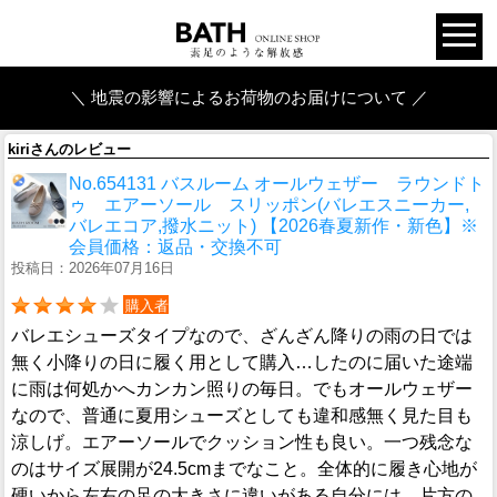
＼ 地震の影響によるお荷物のお届けについて ／
kiriさんのレビュー
No.654131 バスルーム オールウェザー ラウンドト
ゥ エアーソール スリッポン(バレエスニーカー,
バレエコア,撥水ニット) 【2026春夏新作・新色】※
会員価格：返品・交換不可
投稿日：2026年07月16日
購入者
バレエシューズタイプなので、ざんざん降りの雨の日では
無く小降りの日に履く用として購入…したのに届いた途端
に雨は何処かへカンカン照りの毎日。でもオールウェザー
なので、普通に夏用シューズとしても違和感無く見た目も
涼しげ。エアーソールでクッション性も良い。一つ残念な
のはサイズ展開が24.5cmまでなこと。全体的に履き心地が
硬いから左右の足の大きさに違いがある自分には、片方の