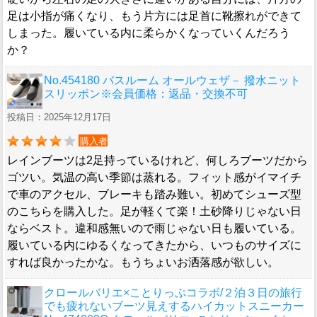
足は小指が痛くなり、もう片方には足首に靴擦れができて
しまった。履いている内に柔らかくなっていくんだろう
か？
No.454180 バスルーム オールウェザ－ 撥水ニット
スリッポン※会員価格：返品・交換不可
投稿日：2025年12月17日
購入者
レインブーツは2足持っているけれど、何しろブーツだから
ゴツい。気温の高い季節は蒸れる。フィット感がイマイチ
で車のアクセル、ブレーキも踏み難い。初めてシューズ型
のこちらを購入した。足が軽くて楽！土砂降りじゃない日
ならベスト。違和感無いので雨じゃない日も履いている。
履いている内にゆるくなってきたから、いつものサイズに
すれば良かったかな。もうちょいお洒落感が欲しい。
クロールバリエ×ことりっぷコラボ/２泊３日の旅行
でも疲れないブーツ見えするハイカットスニーカー