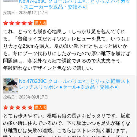
No.474283C クロールバリエ×ことりっぷ ハイカッ
トスニーカー※返品・交換不可
投稿日：2025年12月17日
購入者
これ、とっても履き心地良し！しっかり足を包んでくれ
る。「普段サイズだとキツめ」レビューを見て、いつもよ
り大きな25cmを購入。夏の薄い靴下だとちょっと緩いか
も。冬にブーツ代わりにしたかったので厚い靴下を履けば
問題無し。冬以外なら紐で調節できるので大丈夫そう。
年齢問わないデザインと色なので嬉しい。
No.478230C クロールバリエ×ことりっぷ 軽量スト
レッチスリッポン ●セール●※返品・交換不可
投稿日：2025年09月17日
購入者
とても歩きやすい。横幅も縦の長さもピッタリです。坂道
の多い所に住んでいるので、下り坂はいつも足先が痛くな
り靴選びは失敗の連続。こちらはストレス無く履けます。