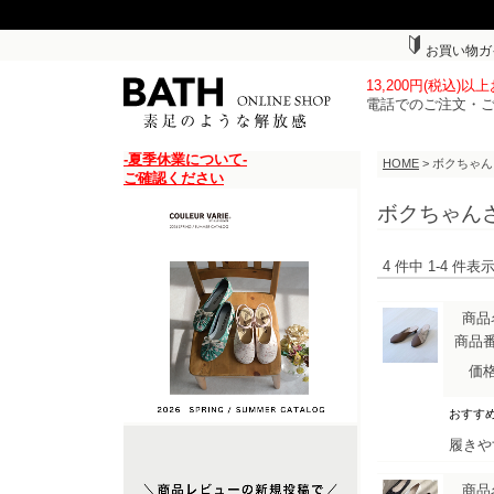
お買い物ガ
13,200円(税込)
電話でのご注文・
-夏季休業について-
HOME
> ボクちゃ
ご確認ください
ボクちゃん
4 件中 1-4 件
商品
商品
価
おすす
履きや
商品