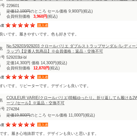
番号
229601
定価12,100円
のところ セール価格 9,900円
(税込)
格
会員特別価格
3,960円
(税込)
め度
購入者
良いです。履きやすいです。色も好きです。
No.529203/929203 クロールバリエ ダブルストラップサンダル (レデ
名
ラップ)【定番人気商品】※会員価格：返品・交換不可
番号
529203bl-bl
定価14,300円 価格 14,300円
(税込)
格
会員特別価格
12,870円
(税込)
め度
購入者
すいです。リピーターです。デザインも良いです。
COULEUR VARIE(クロールバリエ)筒幅ゆったり。折り返しても履ける2
名
ーツ /セール】※返品・交換不可
番号
274284
格
定価19,800円
のところ セール価格 11,000円
(税込)
め度
購入者
です。履き心地抜群です。デザインも良いと思います。