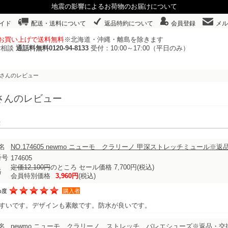
地震の影響によるお荷物のお届けについて
イド
配送・送料について
返品特約について
会員登録
メル
以上お買い上げで送料無料
※北海道・沖縄・離島を除きます
ご相談
通話料無料0120-94-8133
受付：10:00～17:00（平日のみ）
んさんのレビュー
さんのレビュー
表示
名
NO.174605 newmo ニューモ クラリーノ 甲深ストレッチミュール※
番号
174605
定価12,100円
のところ セール価格 7,700円
(税込)
格
会員特別価格
3,960円
(税込)
め度
購入者
すいです。デザインも素敵です。防水が良いです。
名
newmo ニューモ クラリーノ ストレッチ バレエシューズ※返品・交