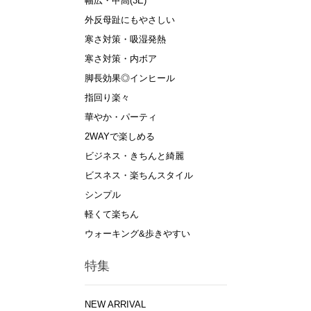
幅広・甲高(3E)
外反母趾にもやさしい
寒さ対策・吸湿発熱
寒さ対策・内ボア
脚長効果◎インヒール
指回り楽々
華やか・パーティ
2WAYで楽しめる
ビジネス・きちんと綺麗
ビスネス・楽ちんスタイル
シンプル
軽くて楽ちん
ウォーキング&歩きやすい
特集
NEW ARRIVAL