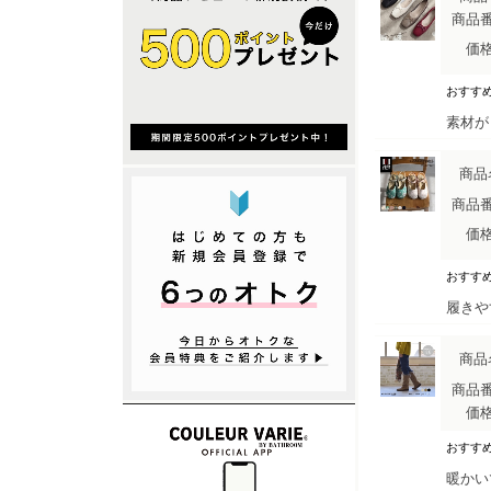
商品
価
おすす
素材が
商品
商品
価
おすす
履きや
商品
商品
価
おすす
暖かい