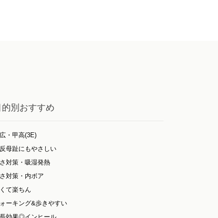
目的別おすすめ
広・甲高(3E)
反母趾にもやさしい
さ対策・吸湿発熱
さ対策・内ボア
くて楽ちん
ォーキング&歩きやすい
長効果◎インヒール