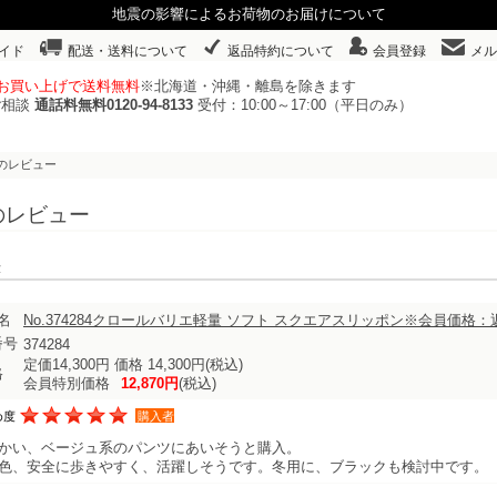
地震の影響によるお荷物のお届けについて
イド
配送・送料について
返品特約について
会員登録
メル
以上お買い上げで送料無料
※北海道・沖縄・離島を除きます
ご相談
通話料無料0120-94-8133
受付：10:00～17:00（平日のみ）
んのレビュー
んのレビュー
表示
名
No.374284クロールバリエ軽量 ソフト スクエアスリッポン※会員価格
番号
374284
定価14,300円 価格 14,300円
(税込)
格
会員特別価格
12,870円
(税込)
め度
購入者
かい、ベージュ系のパンツにあいそうと購入。
色、安全に歩きやすく、活躍しそうです。冬用に、ブラックも検討中です。