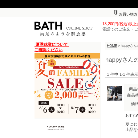
お買い物ガ
13,200円(税込)
電話でのご注文・
-夏季休業について-
HOME
> happyさ
ご確認ください
happyさ
1 件中 1-1 件
商品
商品
価
おすす
夏にむ
上品な