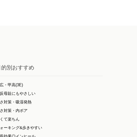
目的別おすすめ
広・甲高(3E)
反母趾にもやさしい
さ対策・吸湿発熱
さ対策・内ボア
くて楽ちん
ォーキング&歩きやすい
長効果◎インヒール