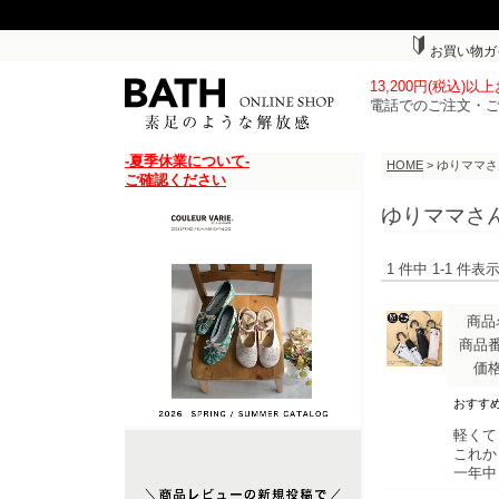
お買い物ガ
13,200円(税込)
電話でのご注文・
-夏季休業について-
HOME
> ゆりママ
ご確認ください
ゆりママさ
1 件中 1-1 件
商品
商品
価
おすす
軽くて
これか
一年中