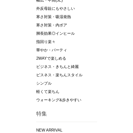
幅広・甲高(3E)
外反母趾にもやさしい
寒さ対策・吸湿発熱
寒さ対策・内ボア
脚長効果◎インヒール
指回り楽々
華やか・パーティ
2WAYで楽しめる
ビジネス・きちんと綺麗
ビスネス・楽ちんスタイル
シンプル
軽くて楽ちん
ウォーキング&歩きやすい
特集
NEW ARRIVAL