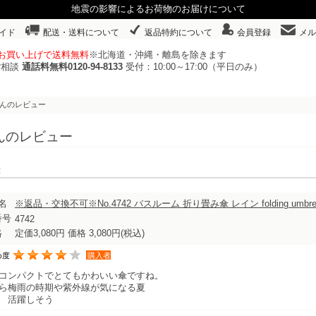
地震の影響によるお荷物のお届けについて
イド
配送・送料について
返品特約について
会員登録
メル
以上お買い上げで送料無料
※北海道・沖縄・離島を除きます
ご相談
通話料無料0120-94-8133
受付：10:00～17:00（平日のみ）
さんのレビュー
んのレビュー
表示
名
※返品・交換不可※No.4742 バスルーム 折り畳み傘 レイン folding um
番号
4742
格
定価3,080円 価格 3,080円
(税込)
め度
購入者
コンパクトでとてもかわいい傘ですね。
ら梅雨の時期や紫外線が気になる夏
 活躍しそう