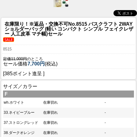
在庫限り！
※返品・交換不可No.8515 バスクラフト 2WAY
ショルダーバッグ (軽い コンパクト シンプル フェイクレザ
ー 人工皮革 マチ幅)セール
8515
定価11,000円
のところ
セール価格
7,700円
(税込)
[385ポイント進呈 ]
サイズ／カラー
F
wh.ホワイト
在庫切れ
-
33.ネイビーブルー
在庫切れ
-
37.ストロングレッド
在庫切れ
-
38.ダークオレンジ
在庫切れ
-