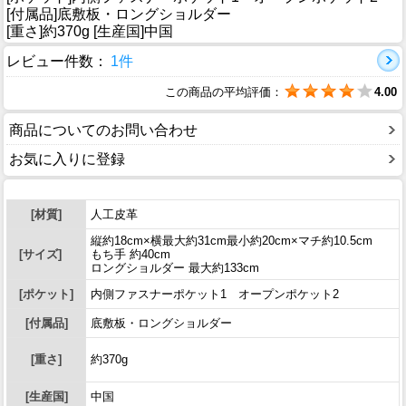
[付属品]底敷板・ロングショルダー
[重さ]約370g [生産国]中国
レビュー件数：
1件
この商品の平均評価：
4.00
商品についてのお問い合わせ
お気に入りに登録
[材質]
人工皮革
縦約18cm×横最大約31cm最小約20cm×マチ約10.5cm
[サイズ]
もち手 約40cm
ロングショルダー 最大約133cm
[ポケット]
内側ファスナーポケット1 オープンポケット2
[付属品]
底敷板・ロングショルダー
[重さ]
約370g
[生産国]
中国