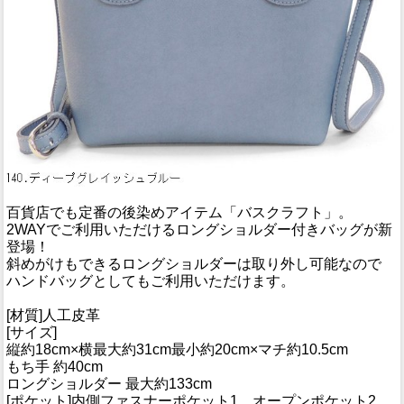
百貨店でも定番の後染めアイテム「バスクラフト」。
2WAYでご利用いただけるロングショルダー付きバッグが新
登場！
斜めがけもできるロングショルダーは取り外し可能なので
ハンドバッグとしてもご利用いただけます。
[材質]人工皮革
[サイズ]
縦約18cm×横最大約31cm最小約20cm×マチ約10.5cm
もち手 約40cm
ロングショルダー 最大約133cm
[ポケット]内側ファスナーポケット1 オープンポケット2