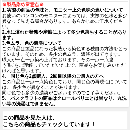
※製品染め留意点※
1. 実際の商品の色味と、モニター上の色味の違いについて
お使いのパソコンのモニターによっては、実際の色味と多少
異なって見える場合があります。あらかじめご了承くださ
い。
2.水に濡れた状態や摩擦によって多少色落ちすることがあり
ます。
3.色ムラ、色の濃淡について
この商品は製品になった状態から染色する独自の方法をとっ
ています。そのため、多少の色ムラ、濃淡が出てきます。
職人が一点一点染め上げております。その一点一点違
う”味”をご理解していただいた上で、商品をお楽しみいただ
ければと思います。
4. 同じ色を2点購入、2回目以降のご購入の方へ
この商品は一点一点染色しており、同じ色の再現性について
は、 多少色が異なることがあります。
同じ色でも多少の濃淡がございますのでご了承ください。
5. バスクラフトの商品はクロールバリエとは異なり、丸洗
い等の洗濯はできません。
この商品を見た人は、
こちらの商品もチェックしています！