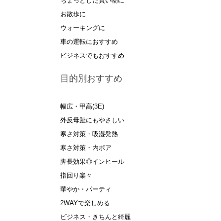
ちょっとした買い物に
お散歩に
ウォーキングに
車の運転におすすめ
ビジネスでもおすすめ
目的別おすすめ
幅広・甲高(3E)
外反母趾にもやさしい
寒さ対策・吸湿発熱
寒さ対策・内ボア
脚長効果◎インヒール
指回り楽々
華やか・パーティ
2WAYで楽しめる
ビジネス・きちんと綺麗