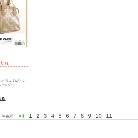
庫切れ
ールバリエ 2WAY シ
ショルダー
...
1
2
3
4
5
6
7
8
9
10
11
205 件表示