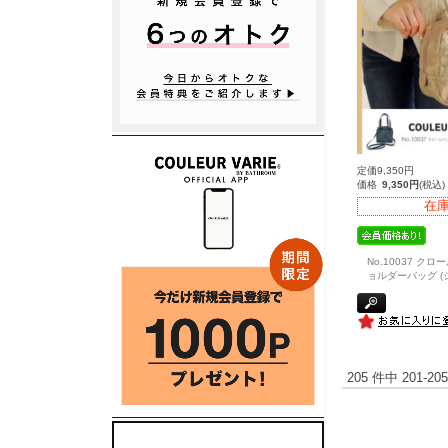
定価9,350円
価格
9,350円
(税込)
在
No.10037 クロ
ョルダーバッグ (
205 件中 201-