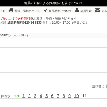
地震の影響によるお荷物のお届けについて
イド
配送・送料について
返品特約について
会員登録
メル
以上お買い上げで送料無料
※北海道・沖縄・離島を除きます
ご相談
通話料無料0120-94-8133
受付：10:00～17:00（平日のみ）
R VARIE(クロールバリエ)
表示
表示
並び替え
1
2
3
4
5
6
7
8
9
10
11
205 件表示