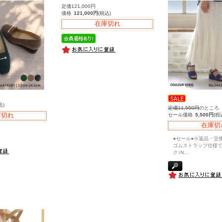
定価121,000円
価格
121,000円
(税込)
在庫切れ
込)
定価11,550円
のところ
庫切れ
セール価格
5,500円
(税
在庫切
●セール●※返品・交
ゴムストラップ仕様
ク♪N
...