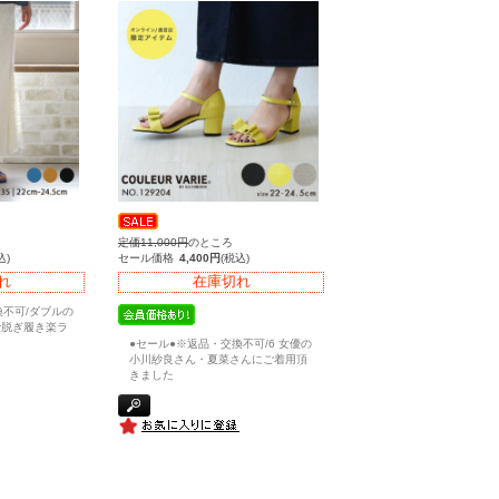
定価11,000円
のところ
込)
セール価格
4,400円
(税込)
れ
在庫切れ
換不可/ダブルの
で脱ぎ履き楽ラ
●セール●※返品・交換不可/6 女優の
小川紗良さん・夏菜さんにご着用頂
きました