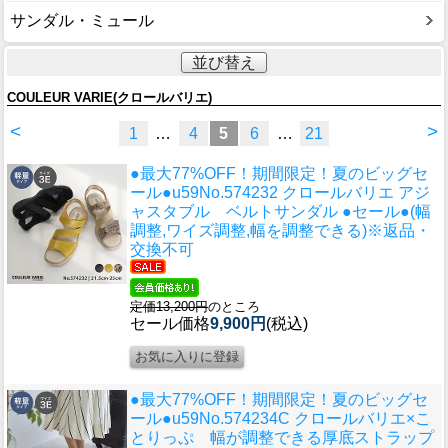
サンダル・ミュール
並び替え
COULEUR VARIE(クロールバリエ)
<
>
1
…
4
5
6
…
21
●最大77%OFF！期間限定！夏のビッグセ
ール●u59
No.574232 クロールバリエ アジ
ャスタブル ベルトサンダル ●セール●(幅
調整,ワイズ調整,幅を調整できる)※返品・
交換不可
定価13,200円
のところ
セール価格
9,900円
(税込)
●最大77%OFF！期間限定！夏のビッグセ
ール●u59
No.574234C クロールバリエ×こ
とりっぷ 幅が調整できる厚底ストラップ