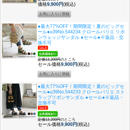
価格
9,900円
(税込)
●最大77%OFF！期間限定！夏のビッグセ
ール●u39
No.544234 クロールバリエ リボ
ンウェッジサンダル ●セール●※返品・交
換不可
定価13,200円
のところ
セール価格
9,900円
(税込)
●最大77%OFF！期間限定！夏のビッグセ
ール●u39
No.544233 クロールバリエ スト
ラップリボンサンダル ●セール●※返品・
交換不可
定価13,200円
のところ
セール価格
9,900円
(税込)