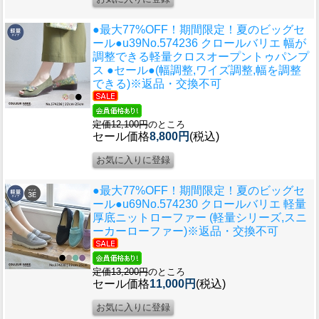
●最大77%OFF！期間限定！夏のビッグセ
ール●u39
No.574236 クロールバリエ 幅が
調整できる軽量クロスオープントゥパンプ
ス ●セール●(幅調整,ワイズ調整,幅を調整
できる)※返品・交換不可
定価12,100円
のところ
セール価格
8,800円
(税込)
●最大77%OFF！期間限定！夏のビッグセ
ール●u69
No.574230 クロールバリエ 軽量
厚底ニットローファー (軽量シリーズ,スニ
ーカーローファー)※返品・交換不可
定価13,200円
のところ
セール価格
11,000円
(税込)