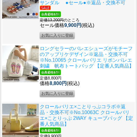
サンダル ●セール●※返品・交換不可
定価13,200円
のところ
セール価格
9,900円
(税込)
ロングセラーのバレエシューズがモチーフ
のアップリケデザイン
※返品・交換不可
※No.10065 クロールバリエ リボンバレエ
刺繍 帆布トートバッグ 【定番人気商品】
定価8,800円
価格
8,800円
(税込)
クロールバリエ×ことりっぷコラボ
※返
品・交換不可※No.10063C クロールバリ
エ×ことりっぷ 2WAY キューブバッグ 【定
番人気商品】
定価9,900円