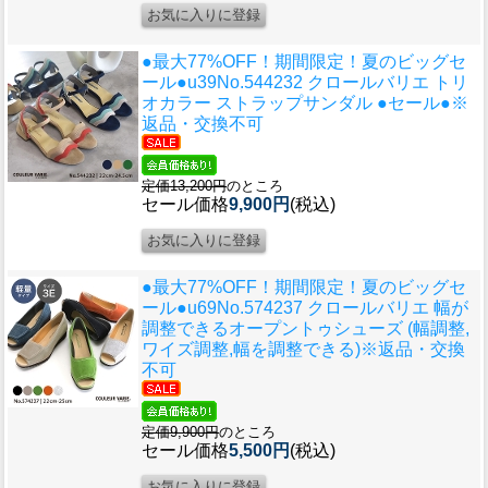
●最大77%OFF！期間限定！夏のビッグセ
ール●u39
No.544232 クロールバリエ トリ
オカラー ストラップサンダル ●セール●※
返品・交換不可
定価13,200円
のところ
セール価格
9,900円
(税込)
●最大77%OFF！期間限定！夏のビッグセ
ール●u69
No.574237 クロールバリエ 幅が
調整できるオープントゥシューズ (幅調整,
ワイズ調整,幅を調整できる)※返品・交換
不可
定価9,900円
のところ
セール価格
5,500円
(税込)