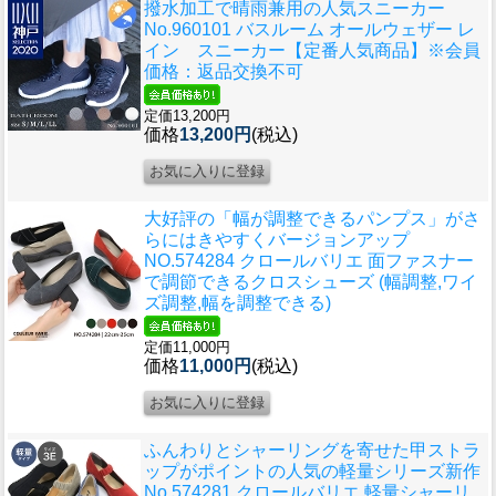
撥水加工で晴雨兼用の人気スニーカー
No.960101 バスルーム オールウェザー レ
イン スニーカー【定番人気商品】※会員
価格：返品交換不可
定価13,200円
価格
13,200円
(税込)
大好評の「幅が調整できるパンプス」がさ
らにはきやすくバージョンアップ
NO.574284 クロールバリエ 面ファスナー
で調節できるクロスシューズ (幅調整,ワイ
ズ調整,幅を調整できる)
定価11,000円
価格
11,000円
(税込)
ふんわりとシャーリングを寄せた甲ストラ
ップがポイントの人気の軽量シリーズ新作
No.574281 クロールバリエ 軽量シャーリ