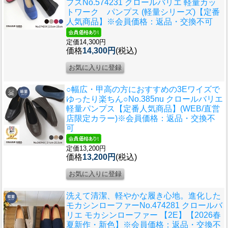
プス
No.574231 クロールバリエ 軽量カッ
トワーク パンプス (軽量シリーズ)【定番
人気商品】※会員価格：返品・交換不可
定価14,300円
価格
14,300円
(税込)
○幅広・甲高の方におすすめの3Eワイズで
ゆったり楽ちん○
No.385nu クロールバリエ
軽量パンプス【定番人気商品】(WEB/直営
店限定カラー)※会員価格：返品・交換不
可
定価13,200円
価格
13,200円
(税込)
洗えて清潔、軽やかな履き心地。進化した
モカシンローファー
No.474281 クロールバ
リエ モカシンローファー 【2E】【2026春
夏新作・新色】※会員価格：返品・交換不