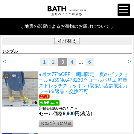
＼ 地震の影響によるお荷物のお届けについて ／
並び替え
シンプル
<
>
1
2
3
4
…
6
●最大77%OFF！期間限定！夏のビッグセ
ール●u39
No.478230クロールバリエ 軽量
ストレッチスリッポン (取扱い店舗限定カ
ラー)※返品・交換不可
定価14,300円
のところ
セール価格
9,900円
(税込)