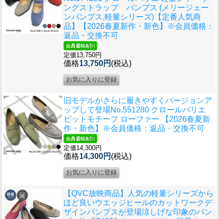
ングストラップ パンプス (メリージェー
ンパンプス,軽量シリーズ)【定番人気商
品】【2026春夏新作・新色】※会員価格：
返品・交換不可
定価13,750円
価格
13,750円
(税込)
旧モデルがさらに履きやすくバージョンア
ップして登場
No.551280 クロールバリエ
ビットモチーフ ローファー 【2026春夏新
作・新色】※会員価格：返品・交換不可
定価14,300円
価格
14,300円
(税込)
【QVC放映商品】人気の軽量シリーズから
ほど良いウエッジヒールのカットワークデ
ザインパンプスが登場涼しげな印象のパン