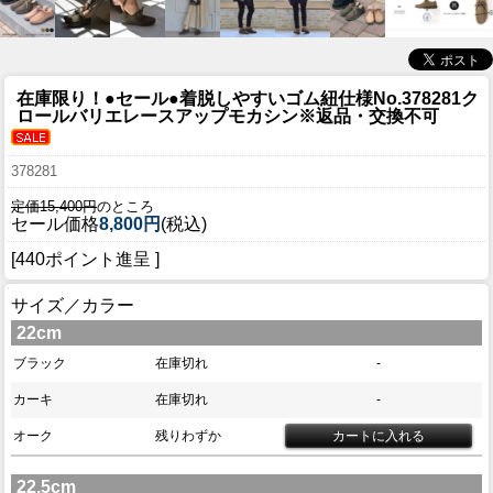
在庫限り！●セール●
着脱しやすいゴム紐仕様No.378281ク
ロールバリエレースアップモカシン※返品・交換不可
378281
定価15,400円
のところ
セール価格
8,800円
(税込)
[440ポイント進呈 ]
サイズ／カラー
22cm
ブラック
在庫切れ
-
カーキ
在庫切れ
-
オーク
残りわずか
22.5cm