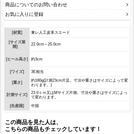
商品についてのお問い合わせ
お気に入りに登録
[材質]
東レ人工皮革スエード
[サイズ展
22.0cm～25.0cm
開]
[ヒール高さ]
約3cm
[ワイズ]
3E相当
約180g(計測23cm片足。寸法や重さはサイズによって変
[重さ]
わります。)
23.0ｃｍ又はMサイズ片側。寸法や重さはサイズによっ
計測サイズ]
て変わります。
[生産国]
中国
この商品を見た人は、
こちらの商品もチェックしています！