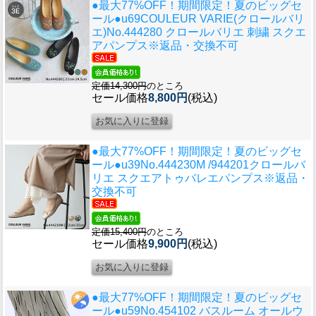
●最大77%OFF！期間限定！夏のビッグセ
ール●u69
COULEUR VARIE(クロールバリ
エ)No.444280 クロールバリエ 刺繍 スクエ
アパンプス※返品・交換不可
定価14,300円
のところ
セール価格
8,800円
(税込)
●最大77%OFF！期間限定！夏のビッグセ
ール●u39
No.444230M /944201クロールバ
リエ スクエアトゥバレエパンプス※返品・
交換不可
定価15,400円
のところ
セール価格
9,900円
(税込)
●最大77%OFF！期間限定！夏のビッグセ
ール●u59
No.454102 バスルーム オールウ