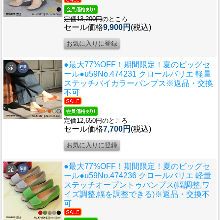
定価13,200円
のところ
セール価格
9,900円
(税込)
●最大77%OFF！期間限定！夏のビッグセ
ール●u59
No.474231 クロールバリエ 軽量
ステッチバイカラーパンプス※返品・交換
不可
定価12,650円
のところ
セール価格
7,700円
(税込)
●最大77%OFF！期間限定！夏のビッグセ
ール●u59
No.474236 クロールバリエ 軽量
ステッチオープントゥパンプス(幅調整,ワ
イズ調整,幅を調整できる)※返品・交換不
可