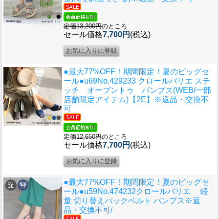
定価13,200円
のところ
セール価格
7,700円
(税込)
●最大77%OFF！期間限定！夏のビッグセ
ール●u69
No.429233 クロールバリエ ステ
ッチ オープントゥ パンプス(WEB/一部
店舗限定アイテム)【2E】※返品・交換不
可
定価12,650円
のところ
セール価格
7,700円
(税込)
●最大77%OFF！期間限定！夏のビッグセ
ール●u59
No.474232クロールバリエ 軽
量 切り替えバックベルト パンプス※返
品・交換不可/