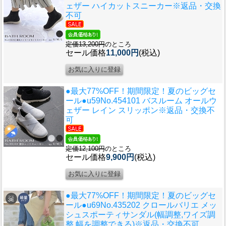
ェザー ハイカットスニーカー※返品・交換
不可
定価13,200円
のところ
セール価格
11,000円
(税込)
●最大77%OFF！期間限定！夏のビッグセ
ール●u59
No.454101 バスルーム オールウ
ェザー レイン スリッポン※返品・交換不
可
定価12,100円
のところ
セール価格
9,900円
(税込)
●最大77%OFF！期間限定！夏のビッグセ
ール●u69
No.435202 クロールバリエ メッ
シュスポーティサンダル(幅調整,ワイズ調
整,幅を調整できる)※返品・交換不可