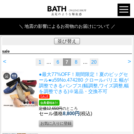
＼ 地震の影響によるお荷物のお届けについて ／
並び替え
sale
<
>
1
…
6
7
8
…
20
●最大77%OFF！期間限定！夏のビッグセ
ール●u59
No.474280 クロールバリエ 幅が
調整できるパンプス(幅調整,ワイズ調整,幅
を調整できる)※返品・交換不可
定価12,650円
のところ
セール価格
8,800円
(税込)