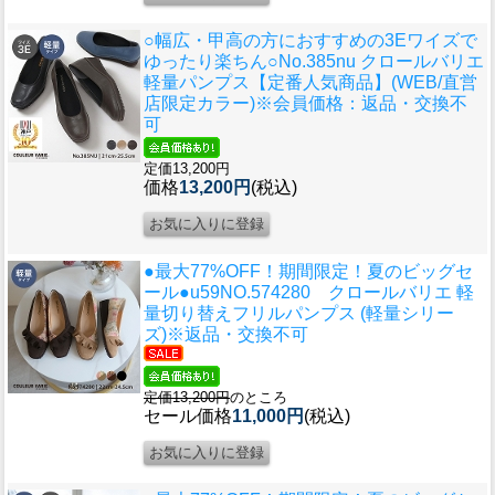
○幅広・甲高の方におすすめの3Eワイズで
ゆったり楽ちん○
No.385nu クロールバリエ
軽量パンプス【定番人気商品】(WEB/直営
店限定カラー)※会員価格：返品・交換不
可
定価13,200円
価格
13,200円
(税込)
●最大77%OFF！期間限定！夏のビッグセ
ール●u59
NO.574280 クロールバリエ 軽
量切り替えフリルパンプス (軽量シリー
ズ)※返品・交換不可
定価13,200円
のところ
セール価格
11,000円
(税込)