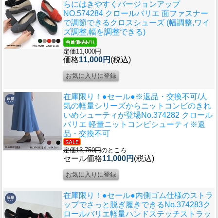
らにはきやすくバージョンアップ
NO.574284 クロールバリエ 面ファスナー
で調節できるクロスシューズ (幅調整,ワイ
ズ調整,幅を調整できる)
定価11,000円
価格
11,000円
(税込)
在庫限り！●セール●※返品・交換不可/
人
気の軽量シリーズからニットコンビのきれ
いめシューティが登場No.374282 クロール
バリエ 軽量ニットコンビシューティ※返
品・交換不可
定価13,750円
のところ
セール価格
11,000円
(税込)
在庫限り！●セール●内側ゴム仕様のストラ
ップでさっと脱ぎ履きできる
No.374283ク
ロールバリエ軽量ハンドステッチストラッ