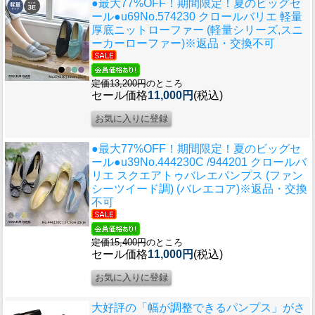
●最大77%OFF！期間限定！夏のビッグセ
ール●u69
No.574230 クロールバリエ 軽量
厚底ニットローファー (軽量シリーズ,スニ
ーカーローファー)※返品・交換不可
定価13,200円
のところ
セール価格
11,000円
(税込)
●最大77%OFF！期間限定！夏のビッグセ
ール●u39
No.444230C /944201 クロールバ
リエ スクエアトゥバレエパンプス (ファン
シーツイード調) (バレエコア)※返品・交換
不可
定価15,400円
のところ
セール価格
11,000円
(税込)
大好評の「幅が調整できるパンプス」がさ