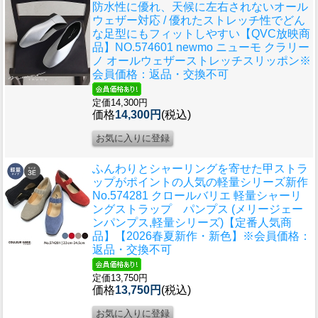
防水性に優れ、天候に左右されないオール
ウェザー対応 / 優れたストレッチ性でどん
な足型にもフィットしやすい
【QVC放映商
品】NO.574601 newmo ニューモ クラリー
ノ オールウェザーストレッチスリッポン※
会員価格：返品・交換不可
定価14,300円
価格
14,300円
(税込)
ふんわりとシャーリングを寄せた甲ストラ
ップがポイントの人気の軽量シリーズ新作
No.574281 クロールバリエ 軽量シャーリ
ングストラップ パンプス (メリージェー
ンパンプス,軽量シリーズ)【定番人気商
品】【2026春夏新作・新色】※会員価格：
返品・交換不可
定価13,750円
価格
13,750円
(税込)