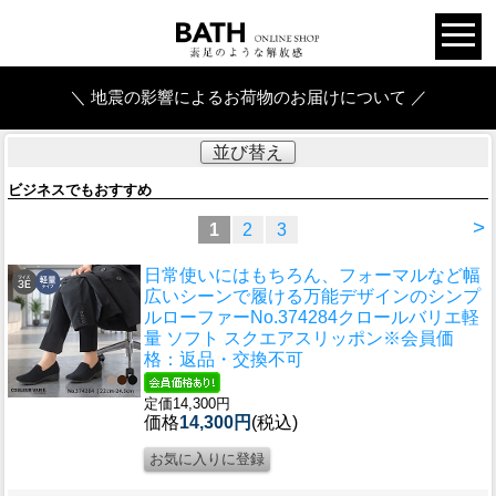
＼ 地震の影響によるお荷物のお届けについて ／
並び替え
ビジネスでもおすすめ
>
1
2
3
日常使いにはもちろん、フォーマルなど幅
広いシーンで履ける万能デザインのシンプ
ルローファー
No.374284クロールバリエ軽
量 ソフト スクエアスリッポン※会員価
格：返品・交換不可
定価14,300円
価格
14,300円
(税込)