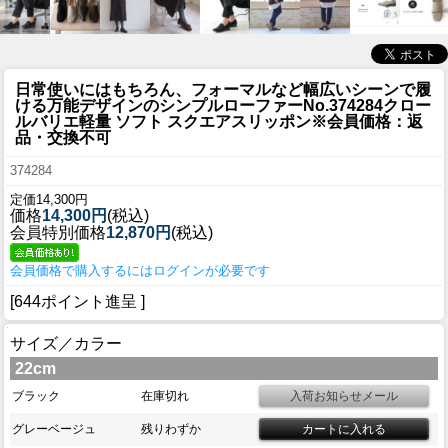
日常使いにはもちろん、フォーマルなど幅広いシーンで履
ける万能デザインのシンプルローファー
No.374284クロー
ルバリエ軽量 ソフト スクエアスリッポン※会員価格：返
品・交換不可
374284
定価14,300円
価格
14,300円
(税込)
会員特別価格
12,870円
(税込)
会員価格で購入するにはログインが必要です
[644ポイント進呈 ]
サイズ／カラー
22cm
ブラック
在庫切れ
グレーベージュ
残りわずか