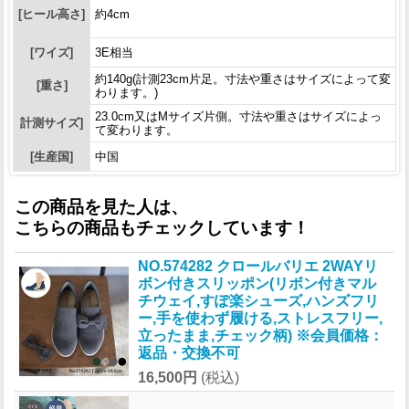
[ヒール高さ]
約4cm
[ワイズ]
3E相当
約140g(計測23cm片足。寸法や重さはサイズによって変
[重さ]
わります。)
23.0cm又はMサイズ片側。寸法や重さはサイズによっ
計測サイズ]
て変わります。
[生産国]
中国
この商品を見た人は、
こちらの商品もチェックしています！
NO.574282 クロールバリエ 2WAYリ
ボン付きスリッポン(リボン付きマル
チウェイ,すぽ楽シューズ,ハンズフリ
ー,手を使わず履ける,ストレスフリー,
立ったまま,チェック柄) ※会員価格：
返品・交換不可
16,500円
(税込)