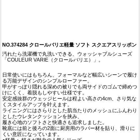
NO.374284 クロールバリエ軽量 ソフト スクエアスリッポン
汚れたら洗濯機で丸洗いできる、ウォッシャブルシューズ
「COULEUR VARIE（クロールバリエ）」。
日常使いにはもちろん、フォーマルなど幅広いシーンで履け
る万能デザインのシンプルローファー。
甲がすっぽり隠れる深めの被りでも両サイドのゴムで締めつ
けにくく、着脱もしやすい仕様です。
安定感抜群のウェッジヒールは程よい高さの4cm、さり気な
くスタイルアップを叶えます。
ライニングにはさらりとした肌当たりのメッシュにふんわり
としたウレタンクッションを挟み、
履き心地のソフトさと快適さも追求しました。
靴底には前と後ろの2面に厨房用のラバー材を貼り、滑りに
くい意匠になっています。