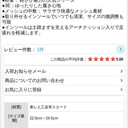
●軽量： 軽さが魅力の人気シリーズ
●3E：ゆったりした履き心地
●メッシュの中敷： サラサラ快適なメッシュ素材
●取り外せるインソールでいつでも清潔、サイズの微調整も
可能
●インソールは土踏まずを支えるアーチクッション入りで足
疲れを軽減します。
レビュー件数：
1件
この商品の平均評価：
5.00
入荷お知らせメール
商品についてのお問い合わせ
お気に入りに登録
[材質]
東レ人工皮革スエード
[サイズ展
22.0cm～24.5cm
開]