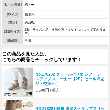
[ヒール高さ]
約3cm
[ワイズ]
3E相当
[重さ]
約320g
23cmサイズ片足。寸法や重さはサイズによって変わりま
計測サイズ]
す。
[生産国]
中国
この商品を見た人は、
こちらの商品もチェックしています！
No.178202 クロールバリエ シアー レー
スアップ スニーカー【2E】セール※返
品・交換不可
5,500円
(税込)
NO.278281 軽量 厚底ストラップスリッ