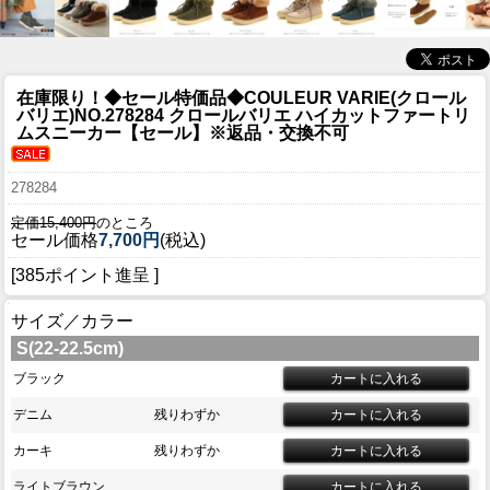
在庫限り！◆セール特価品◆
COULEUR VARIE(クロール
バリエ)NO.278284 クロールバリエ ハイカットファートリ
ムスニーカー【セール】※返品・交換不可
278284
定価15,400円
のところ
セール価格
7,700円
(税込)
[385ポイント進呈 ]
サイズ／カラー
S(22-22.5cm)
ブラック
デニム
残りわずか
カーキ
残りわずか
ライトブラウン