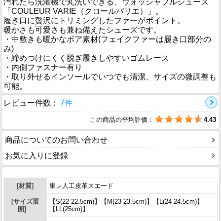
汚れたら洗濯機で丸洗いできる、ウォッシャブルシューズ
「COULEUR VARIE（クロールバリエ）」。
履き口に贅沢にトリミングしたファーがポイント。
暖かさも可愛さも兼ね備えたシューズです。
・中敷きも暖かなボア素材(フェイクファーは履き口部分の
み)
・締めつけにくく脱ぎ履きしやすいゴムレース
・内側ファスナー有り
・取り外せるインソールでいつでも清潔、サイズの微調整も
可能。
レビュー件数：
7件
この商品の平均評価：
4.43
商品についてのお問い合わせ
お気に入りに登録
[材質]
東レ人工皮革スエード
[サイズ展
【S(22-22.5cm)】【M(23-23.5cm)】【L(24-24.5cm)】
開]
【LL(25cm)】