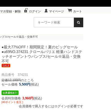
マガ登録・解除
ログイン
マイページ
カート
ウパンプス/セール※返品・交換不可
●最大77%OFF！期間限定！夏のビッグセール
●u69
NO.374231 クロールバリエ 軽量ハンドステ
ッチオープントウパンプス/セール※返品・交換
不可
商品番号 374231
定価12,100円
のところ
セール価格
5,500円
(税込)
会員特別価格
3,960円
(税込)
[40ポイント進呈 ]
会員価格で購入するにはログインが必要です