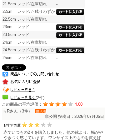
21.5cm
レッド/在庫切れ
-
22cm
レッド/△残りわずか
22.5cm
レッド/在庫切れ
-
23cm
レッド
23.5cm
レッド
24cm
レッド/在庫切れ
-
24.5cm
レッド/△残りわずか
25cm
レッド/在庫切れ
-
(2件)
この商品の平均評価：
4.00
ＫRさん（3件）
購入者
非公開
投稿日：2026年07月05日
おすすめ度
赤でいつもの2４を購入しました。他の靴より、幅がや
やきつく感じています。ワンサイズ上のものを買えば