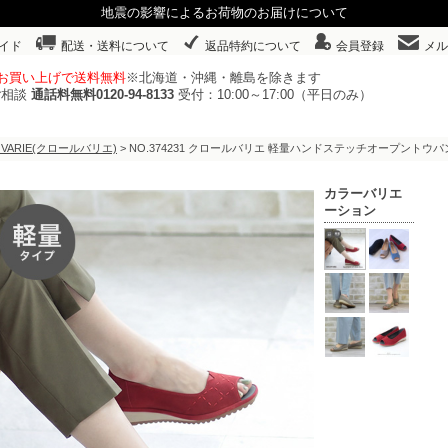
地震の影響によるお荷物のお届けについて
イド
配送・送料について
返品特約について
会員登録
メル
以上お買い上げで送料無料
※北海道・沖縄・離島を除きます
ご相談
通話料無料0120-94-8133
受付：10:00～17:00（平日のみ）
 VARIE(クロールバリエ)
> NO.374231 クロールバリエ 軽量ハンドステッチオープント
カラーバリエ
ーション