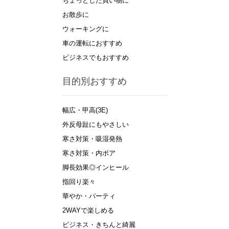
ちょっとした買い物に
お散歩に
ウォーキングに
車の運転におすすめ
ビジネスでもおすすめ
目的別おすすめ
幅広・甲高(3E)
外反母趾にもやさしい
寒さ対策・吸湿発熱
寒さ対策・内ボア
脚長効果◎インヒール
指回り楽々
華やか・パーティ
2WAYで楽しめる
ビジネス・きちんと綺麗