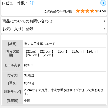
レビュー件数：
2件
この商品の平均評価：
4.50
商品についてのお問い合わせ
お気に入りに登録
[材質]
東レ人工皮革スエード
[サイズ展
【22cm】【22.5cm】【23cm】【23.5cm】【24cm】
開]
【24.5cm】【25cm】
[ヒール高さ]
約3cm
[ワイズ]
3E相当
[重さ]
約200g
23cmサイズ片足。寸法や重さはサイズによって変わりま
計測サイズ]
す。
[生産国]
中国