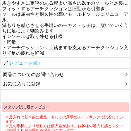
歩きやすさに定評のある程よい高さの2cmのソールと足裏に
フィットするアーチクッションは旧型から引継ぎ、
ソールは屈曲性と耐久性の高いモールドソールにリニューア
ル。
温もりを感じさせる手縫いのモカステッチは、履いていくう
ちに足によく馴染みます。
インソールは取り外せる仕様
・軽量
・アーチクッション：土踏まずを支えるアーチクッション入
りで足の疲れを軽減
レビューを書く
商品についてのお問い合わせ
お気に入りに登録
スタッフ試し履きレビュー
※足入れは基本的に素足、もしくは薄手のストッキングで試着してい
ます。
※足の形状により感じ方は個人差があり、お客様の足入れ感とスタッ
フの足入れ感が異なる場合がございます。