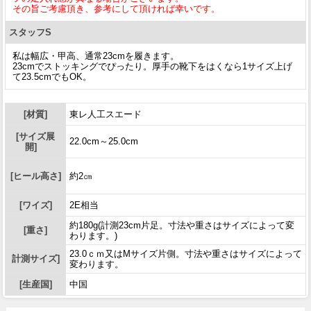
その旨ご考慮頂き、参考にして頂ければ幸いです。
スタッフS
私は幅広・甲高、通常23cmを履きます。
23cmでストッキングでぴったり。厚手の靴下をはくなら1サイズ上げ
て23.5cmでもOK。
[材質]
東レ人工スエード
[サイズ展
22.0cm～25.0cm
開]
[ヒール高さ]
約2㎝
[ワイズ]
2E相当
約180g(計測23cm片足。寸法や重さはサイズによって変
[重さ]
わります。)
23.0ｃｍ又はMサイズ片側。寸法や重さはサイズによって
計測サイズ]
変わります。
[生産国]
中国