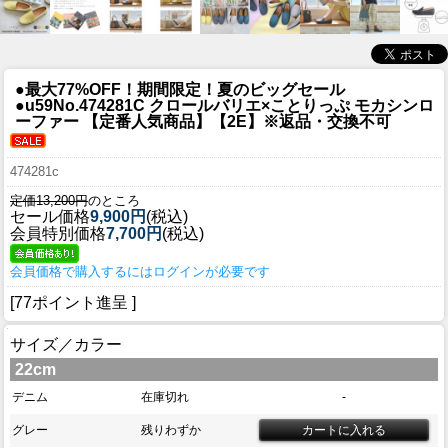
●最大77%OFF！期間限定！夏のビッグセール
●u59
No.474281C クロールバリエ×ことりっぷ モカシンロ
ーファー 【定番人気商品】【2E】※返品・交換不可
474281c
定価13,200円
のところ
セール価格
9,900円
(税込)
会員特別価格
7,700円
(税込)
会員価格で購入するにはログインが必要です
[77ポイント進呈 ]
サイズ／カラー
22cm
デニム
在庫切れ
-
グレー
残りわずか