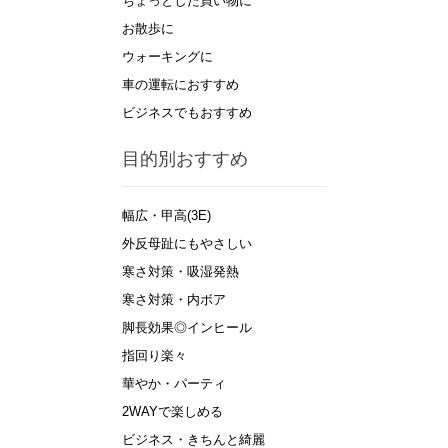
ちょっとした買い物に
お散歩に
ウォーキングに
車の運転におすすめ
ビジネスでもおすすめ
目的別おすすめ
幅広・甲高(3E)
外反母趾にもやさしい
寒さ対策・吸湿発熱
寒さ対策・内ボア
脚長効果◎インヒール
指回り楽々
華やか・パーティ
2WAYで楽しめる
ビジネス・きちんと綺麗