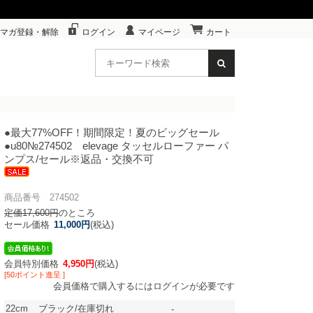
マガ登録・解除
ログイン
マイページ
カート
●最大77%OFF！期間限定！夏のビッグセール
●u80
№274502 elevage タッセルローファー パ
ンプス/セール※返品・交換不可
商品番号 274502
定価17,600円
のところ
セール価格
11,000円
(税込)
会員特別価格
4,950円
(税込)
[50ポイント進呈 ]
会員価格で購入するにはログインが必要です
22cm
ブラック/在庫切れ
-