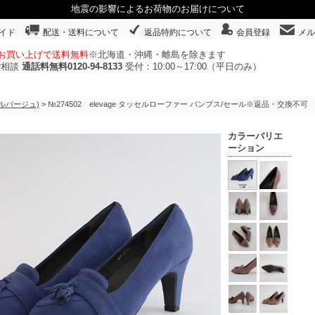
地震の影響によるお荷物のお届けについて
イド
配送・送料について
返品特約について
会員登録
メル
以上お買い上げで送料無料
※北海道・沖縄・離島を除きます
ご相談
通話料無料0120-94-8133
受付：10:00～17:00（平日のみ）
(エルバージュ)
> №274502 elevage タッセルローファー パンプス/セール※返品・交換不可
カラーバリエ
ーション