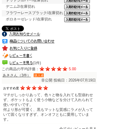
ドットシルバー/在庫切れ
デニム2/在庫切れ
フラワーレースブラック/在庫切れ
ポロネーゼレッド/在庫切れ
(1件)
この商品の平均評価：
5.00
あきさん（3件）
購入者
非公開
投稿日：2026年07月19日
おすすめ度
マチがしっかりあって、色々と物を入れても型崩れせ
ず、ポケットもよく使う小物などを分けて入れられて
使いやすいです。
何より形が可愛く、黒もマットな質感にラメが入って
いて固くなりすぎず、オンオフともに愛用していま
す。
全てのレビューを見る