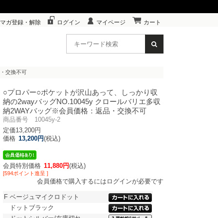
マガ登録・解除
ログイン
マイページ
カート
品・交換不可
○プロパー○ポケットが沢山あって、しっかり収
納の2wayバッグ
NO.10045y クロールバリエ多収
納2WAYバッグ※会員価格：返品・交換不可
商品番号 10045y-2
定価13,200円
価格
13,200円
(税込)
会員特別価格
11,880円
(税込)
[594ポイント進呈 ]
会員価格で購入するにはログインが必要です
F
ベージュマイクロドット
ドットブラック