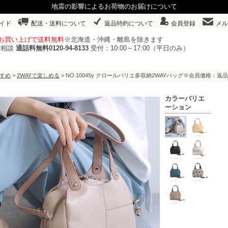
地震の影響によるお荷物のお届けについて
イド
配送・送料について
返品特約について
会員登録
メル
以上お買い上げで送料無料
※北海道・沖縄・離島を除きます
ご相談
通話料無料0120-94-8133
受付：10:00～17:00（平日のみ）
すめ
>
2WAYで楽しめる
> NO.10045y クロールバリエ多収納2WAYバッグ※会員価格：返
カラーバリエ
ーション