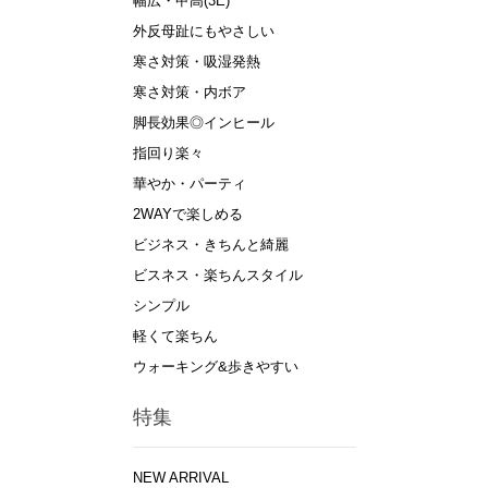
幅広・甲高(3E)
外反母趾にもやさしい
寒さ対策・吸湿発熱
寒さ対策・内ボア
脚長効果◎インヒール
指回り楽々
華やか・パーティ
2WAYで楽しめる
ビジネス・きちんと綺麗
ビスネス・楽ちんスタイル
シンプル
軽くて楽ちん
ウォーキング&歩きやすい
特集
NEW ARRIVAL