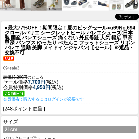
●最大77%OFF！期間限定！夏のビッグセール●u69
No.694
クロールバリエ シークレットヒール バレエシューズ(日本
製 国産 バレエシューズ 痛くない 外反母趾 人気 幅広 甲高
甲深 パンプス ゆったり ぺたんこ フラットシューズ リボン
バレエ 通勤 美脚 メイドインジャパン)【セール】※返品・
交換不可
694sale3
定価13,200円
のところ
セール価格
7,700円
(税込)
会員特別価格
4,950円
(税込)
会員価格で購入するにはログインが必要です
[248ポイント進呈 ]
サイズ
21cm
バロックレースブラッ