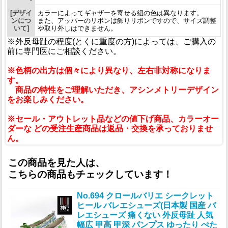
[デザイ
カラーによってギャザーを寄せる紐の色は異なります。
ンにつ
また、アッパーのリボンは飾りリボンですので、サイズ調整
いて]
や取り外しはできません。
※外反母趾の程度(とくに重度の方)によっては、ご購入の
前に専門医にご相談ください。
※色柄の出方は個々により異なり、左右非対称になりま
す。
商品の特性をご理解いただき、アシンメトリーデザイン
をお楽しみください。
※セール・アウトレット品などの値下げ商品、カラーオー
ダーな どの受注生産商品は返品・交換を承っておりませ
ん。
この商品を見た人は、
こちらの商品もチェックしています！
No.694 クロールバリエ シークレット
ヒール バレエシューズ(日本製 国産 バ
レエシューズ 痛くない 外反母趾 人気
幅広 甲高 甲深 パンプス ゆったり ぺた