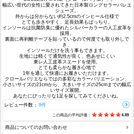
幅広い世代の女性に愛されてきた日本製ロングセラーバレエ
シューズ。
外からは分からない約2.5cmのインヒール仕様で
とても歩きやすく、足長効果もばっちり。
インソールは抗菌防臭に優れたシルバーカラーの人工皮革を
採用。
裏面に再剥離テープを貼っているので何度でも取り外しで
き、
インソールだけを洗う事もできます。
生地には軽くて通気性が良く、色あせにくい
東レ人工皮革スエードを使用。
とても柔らかな履き心地で
1年を通して快適にお履きいただけます。
クロールバリエならではの多彩なカラーバリエーション、
小さいサイズの21cmから、大きいサイズの25cmまでの幅広
いサイズ展開。
あなたにぴったりな1足を探してみてくださいね。
レビュー件数：
9件
この商品の平均評価：
4.89
商品についてのお問い合わせ