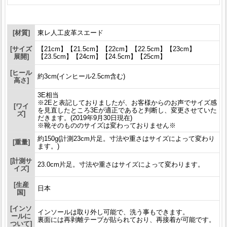
[材質]
東レ人工皮革スエード
[サイズ
【21cm】【21.5cm】【22cm】【22.5cm】【23cm】
展開]
【23.5cm】【24cm】【24.5cm】【25cm】
[ヒール
約3cm(インヒール2.5cm含む)
高さ]
3E相当
※2Eと表記しておりましたが、お客様からのお声でサイズ感
[ワイ
を見直したところ3Eが適正であると判断し、変更させていた
ズ]
だきます。(2019年9月30日現在)
※靴そのもののサイズは変わっておりません※
約150g(計測23cm片足。寸法や重さはサイズによって変わり
[重量]
ます。)
[計測サ
23.0cm片足。寸法や重さはサイズによって変わります。
イズ]
[生産
日本
国]
[インソ
インソールは取り外し可能で、洗う事もできます。
ールに
裏面には再剥離テープが貼られており、再接着が可能です。
ついて]