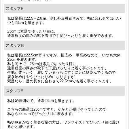
スタッフH
私は足長は22.5～23cm、少し外反母趾ぎみで、幅に合わせてほぼい
つも23cmを履きます。
23cmは素足でゆったり目に、
通常程度の厚みの靴下着用で丁度ぴったりと履く事ができます。
スタッフHI
私は足長は22.5cm寄りですが、幅広め・甲高めなので、いつも大体
23cmを履きます。
私も同上で、23cmは素足でゆったり目に、
通常程度の厚みの靴下で丁度ぴったりと履く事ができます。
生地が柔らかく、履いているうちにすぐに足に馴染んでくるので
履き始めはややぴったりめになりますが
素足なら、足の長さに合わせて22.5cmでも履く事ができます。
スタッフY
私は足幅細めで、通常23cmを履きます。
こちらの商品は23cmですと、かかとが脱げそうでしたので
私なら22.5cmでぴったり目に履きます。
幅や厚みがなく華奢な足の方は、ワンサイズ下でぴったり目に履け
るかと思います。