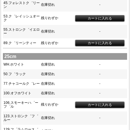
45.フォレストク゛リー
在庫切れ
-
ン
53.ク゛レイッシュオー
残りわずか
ク
55.ストロンク゛イエロ
在庫切れ
-
ー
89.ク゛リーンティー
残りわずか
25cm
WH.ホワイト
在庫切れ
-
50.フ゛ラック
在庫切れ
-
77.チャコールク゛レー
在庫切れ
-
100.オフホワイト
在庫切れ
-
106.スモーキーハ゜ー
残りわずか
フ゜ル
123.ストロンク゛フ゛
在庫切れ
-
ルー
129.フ゜ラムロース゛