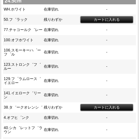
24.5cm
WH.ホワイト
在庫切れ
-
50.フ゛ラック
残りわずか
77.チャコールク゛レー
在庫切れ
-
100.オフホワイト
在庫切れ
-
106.スモーキーハ゜ー
在庫切れ
-
フ゜ル
123.ストロンク゛フ゛
在庫切れ
-
ルー
129.フ゜ラムロース゛
在庫切れ
-
イエロー
141.イエローク゛リー
在庫切れ
-
ン
38.タ゛ークオレンシ゛
残りわずか
4.オフヒ゜ンク
在庫切れ
-
40.シカ゛レットフ゛ラ
在庫切れ
-
ウン