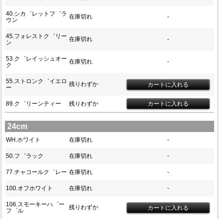
40.シカ゛レットフ゛ラ
在庫切れ
-
ウン
45.フォレストク゛リー
在庫切れ
-
ン
53.ク゛レイッシュオー
在庫切れ
-
ク
55.ストロンク゛イエロ
残りわずか
ー
89.ク゛リーンティー
残りわずか
24cm
WH.ホワイト
在庫切れ
-
50.フ゛ラック
在庫切れ
-
77.チャコールク゛レー
在庫切れ
-
100.オフホワイト
在庫切れ
-
106.スモーキーハ゜ー
残りわずか
フ゜ル