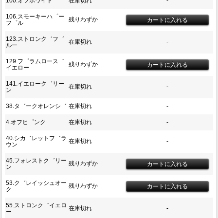
100.オフホワイト
在庫切れ
-
106.スモーキーハ゜ー
残りわずか
フ゜ル
123.ストロンク゛フ゛
在庫切れ
-
ルー
129.フ゜ラムロース゛
残りわずか
イエロー
141.イエローク゛リー
在庫切れ
-
ン
38.タ゛ークオレンシ゛
在庫切れ
-
4.オフヒ゜ンク
在庫切れ
-
40.シカ゛レットフ゛ラ
在庫切れ
-
ウン
45.フォレストク゛リー
残りわずか
ン
53.ク゛レイッシュオー
残りわずか
ク
55.ストロンク゛イエロ
在庫切れ
-
ー