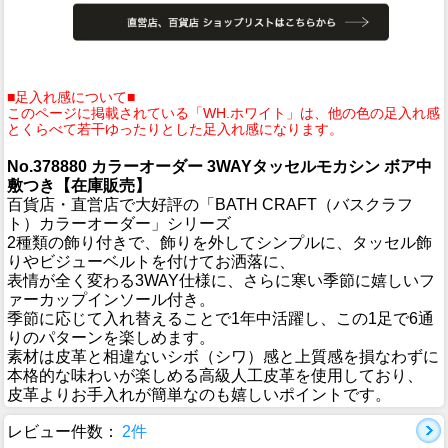
■足入れ感について■
このページに掲載されている「WH.ホワイト」は、他の色の足入れ感
とくらべて若干ゆったりとした足入れ感になります。
No.378880 カラーオーダー 3WAYタッセルモカシン ボア中
敷つき【在庫販売】
百貨店・直営店で大好評の「BATH CRAFT（バスクラフ
ト）カラーオーダー」シリーズ
2種類の飾り付きで、飾りを外してシンプルに、タッセル飾
りやビジューベルトを付けてお洒落に、
表情が全く変わる3WAY仕様に、さらに寒い季節に嬉しいフ
ァーカップインソール付き。
季節に応じて入れ替えることで1年中活躍し、この1足で6通
りのパターンを楽しめます。
素材は皮革と相違ないシボ（シワ）感と上質感を損なわずに
本格的な味わいが楽しめる高級人工皮革を使用しており、
皮革よりお手入れが簡単なのも嬉しいポイントです。
レビュー件数：
2件