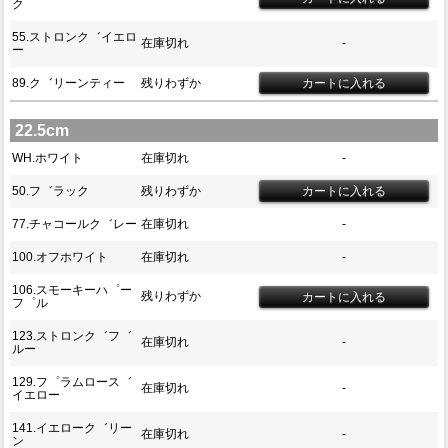
ク
55.ストロンク゛イエロ
在庫切れ
-
ー
89.ク゛リーンティー
残りわずか
22.5cm
WH.ホワイト
在庫切れ
-
50.フ゛ラック
残りわずか
77.チャコールク゛レー
在庫切れ
-
100.オフホワイト
在庫切れ
-
106.スモーキーハ゜ー
残りわずか
フ゜ル
123.ストロンク゛フ゛
在庫切れ
-
ルー
129.フ゜ラムロース゛
在庫切れ
-
イエロー
141.イエローク゛リー
在庫切れ
-
ン