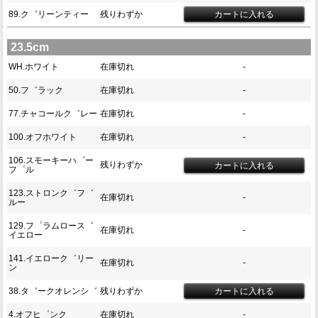
89.ク゛リーンティー
残りわずか
23.5cm
WH.ホワイト
在庫切れ
-
50.フ゛ラック
在庫切れ
-
77.チャコールク゛レー
在庫切れ
-
100.オフホワイト
在庫切れ
-
106.スモーキーハ゜ー
残りわずか
フ゜ル
123.ストロンク゛フ゛
在庫切れ
-
ルー
129.フ゜ラムロース゛
在庫切れ
-
イエロー
141.イエローク゛リー
在庫切れ
-
ン
38.タ゛ークオレンシ゛
残りわずか
4.オフヒ゜ンク
在庫切れ
-