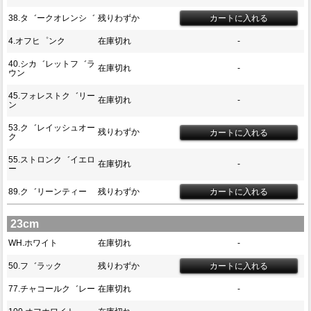
38.タ゛ークオレンシ゛
残りわずか
4.オフヒ゜ンク
在庫切れ
-
40.シカ゛レットフ゛ラ
在庫切れ
-
ウン
45.フォレストク゛リー
在庫切れ
-
ン
53.ク゛レイッシュオー
残りわずか
ク
55.ストロンク゛イエロ
在庫切れ
-
ー
89.ク゛リーンティー
残りわずか
23cm
WH.ホワイト
在庫切れ
-
50.フ゛ラック
残りわずか
77.チャコールク゛レー
在庫切れ
-