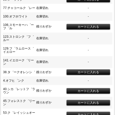
77.チャコールク゛レー
在庫切れ
-
100.オフホワイト
在庫切れ
-
106.スモーキーハ゜ー
残りわずか
フ゜ル
123.ストロンク゛フ゛
在庫切れ
-
ルー
129.フ゜ラムロース゛
在庫切れ
-
イエロー
141.イエローク゛リー
在庫切れ
-
ン
38.タ゛ークオレンシ゛
残りわずか
4.オフヒ゜ンク
在庫切れ
-
40.シカ゛レットフ゛ラ
残りわずか
ウン
45.フォレストク゛リー
残りわずか
ン
53.ク゛レイッシュオー