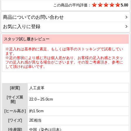
この商品の平均評価：
5.00
商品についてのお問い合わせ
お気に入りに登録
スタッフ試し履きレビュー
※足入れは基本的に素足、もしくは薄手のストッキングで試着してい
ます。
※足の形状により感じ方は個人差があり、お客様の足入れ感とスタッ
フの足入れ感が異なる場合がございます。その旨ご考慮頂き、参考に
して頂ければ幸いです。
[材質]
人工皮革
[サイズ展
22.0～25.0cm
開]
[ヒール高さ]
約1.5cm
[ワイズ]
2E相当
[生産国]
中国（染色は日本）