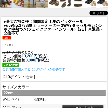
●最大77%OFF！期間限定！夏のビッグセール
●u59
No.378880 カラーオーダー 3WAYタッセルモカシン
ボア中敷つき(フェイクファーインソール)【2E】※返品・
交換不可
378880
定価16,500円
のところ
セール価格
13,200円
(税込)
会員特別価格
8,800円
(税込)
会員価格で購入するにはログインが必要です
[440ポイント進呈 ]
サイズ／カラー
22cm
WH.ホワイト
在庫切れ
-
50.フ゛ラック