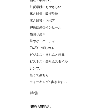
幅広・甲高(3E)
外反母趾にもやさしい
寒さ対策・吸湿発熱
寒さ対策・内ボア
脚長効果◎インヒール
指回り楽々
華やか・パーティ
2WAYで楽しめる
ビジネス・きちんと綺麗
ビスネス・楽ちんスタイル
シンプル
軽くて楽ちん
ウォーキング&歩きやすい
特集
NEW ARRIVAL