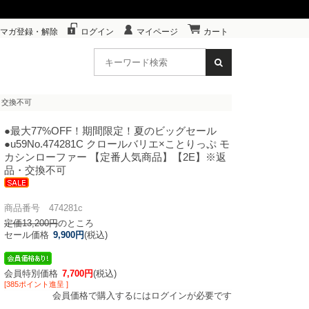
マガ登録・解除
ログイン
マイページ
カート
・交換不可
●最大77%OFF！期間限定！夏のビッグセール
●u59
No.474281C クロールバリエ×ことりっぷ モ
カシンローファー 【定番人気商品】【2E】※返
品・交換不可
商品番号 474281c
定価13,200円
のところ
セール価格
9,900円
(税込)
会員特別価格
7,700円
(税込)
[385ポイント進呈 ]
会員価格で購入するにはログインが必要です