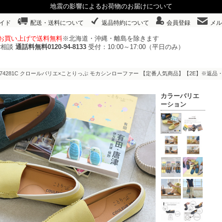
地震の影響によるお荷物のお届けについて
イド
配送・送料について
返品特約について
会員登録
メル
以上お買い上げで送料無料
※北海道・沖縄・離島を除きます
ご相談
通話料無料0120-94-8133
受付：10:00～17:00（平日のみ）
o.474281C クロールバリエ×ことりっぷ モカシンローファー 【定番人気商品】【2E】※返品
カラーバリエ
ーション