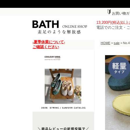
お買い物ガ
13,200円(税込)
電話でのご注文・
-夏季休業について-
HOME
>
sale
> N
ご確認ください