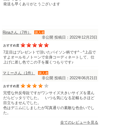
発送も早くありがとうございます
Rinaさん（7件）
購入者
非公開
投稿日：2022年12月23日
おすすめ度
7足目はプレゼントで頂いたパイソン柄です^ - ^上品で
すよオールモノトーンで全身コーディネートして、仕
上げに差し色でこの子を履くつもりです♪
マミーさん（1件）
購入者
非公開
投稿日：2022年06月21日
おすすめ度
完璧な外反母趾ですがワンサイズ大きいサイズを選ん
だらピッタリでした。 いつも気になる足幅もさほど
目立ちませんでした。
色はデニムにしましたが写真通りの素敵な色合いでし
た。
全てのレビューを見る