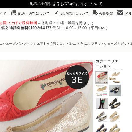
地震の影響によるお荷物のお届けについて
イド
配送・送料について
返品特約について
会員登録
メル
以上お買い上げで送料無料
※北海道・沖縄・離島を除きます
ご相談
通話料無料0120-94-8133
受付：10:00～17:00（平日のみ）
エシューズ パンプス スクエアトゥ ( 痛くない バレエ ぺたんこ フラットシューズ リボンバレエ
カラーバリエ
ーション