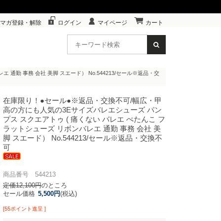
マガ登録・解除
ログイン
マイページ
カート
 通勤 事務 会社 美脚 スエード） No.544213/セール※返品・交
在庫限り！●セール●※返品・交換不可/幅広・甲
高の方にも人気の3Eサイズ
バレエシューズ パン
プス スクエアトゥ ( 痛くない バレエ ぺたんこ フ
ラットシューズ リボンバレエ 通勤 事務 会社 美
脚 スエード） No.544213/セール※返品・交換不
可
商品番号 544213
定価12,100円
のところ
セール価格
5,500円
(税込)
[55ポイント進呈 ]