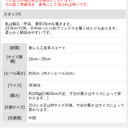
フの足入れ感が異なる場合がございます。
その旨ご考慮頂き、参考にして頂ければ幸いです。
スタッフS
私は幅広・甲高、通常23cmを履きます。
23.0cmでOK。ややゆったりめでソックスを履くゆとりもあります。
柔らかく馴染みやすいです。
[材質]
東レ人工皮革スエード
[サイズ展
22cm～25cm
開]
[ヒール高さ]
約3cm（内インヒール1cm）
[ワイズ]
3E相当
約220g(計測23cm片足。寸法や重さはサイズによって変
[重さ]
わります。)
23.0ｃｍ又はMサイズ片側。寸法や重さはサイズによって
計測サイズ]
変わります。
[生産国]
中国