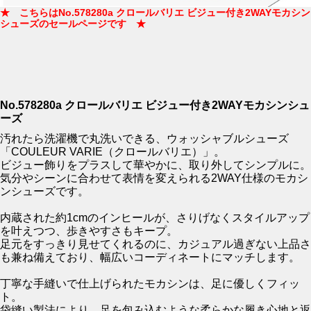
★ こちらはNo.578280a クロールバリエ ビジュー付き2WAYモカシン
シューズのセールページです ★
No.578280a クロールバリエ ビジュー付き2WAYモカシンシュ
ーズ
汚れたら洗濯機で丸洗いできる、ウォッシャブルシューズ
「COULEUR VARIE（クロールバリエ）」。
ビジュー飾りをプラスして華やかに、取り外してシンプルに。
気分やシーンに合わせて表情を変えられる2WAY仕様のモカシ
ンシューズです。
内蔵された約1cmのインヒールが、さりげなくスタイルアップ
を叶えつつ、歩きやすさもキープ。
足元をすっきり見せてくれるのに、カジュアル過ぎない上品さ
も兼ね備えており、幅広いコーディネートにマッチします。
丁寧な手縫いで仕上げられたモカシンは、足に優しくフィッ
ト。
袋縫い製法により、足を包み込むような柔らかな履き心地と返