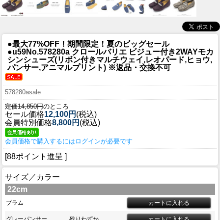
●最大77%OFF！期間限定！夏のビッグセール
●u59
No.578280a クロールバリエ ビジュー付き2WAYモカ
シンシューズ(リボン付きマルチウェイ,レオパード,ヒョウ,
パンサー,アニマルプリント) ※返品・交換不可
578280asale
定価14,850円
のところ
セール価格
12,100円
(税込)
会員特別価格
8,800円
(税込)
会員価格で購入するにはログインが必要です
[88ポイント進呈 ]
サイズ／カラー
22cm
プラム
グレーパンサー
残りわずか