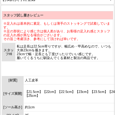
スタッフ試し履きレビュー
※足入れは基本的に素足、もしくは薄手のストッキングで試着していま
す。
※足の形状により感じ方は個人差があり、お客様の足入れ感とスタッフ
の足入れ感が異なる場合がございます。
その旨ご考慮頂き、参考にして頂ければ幸いです。
私は足長は22.5cm寄りですが、幅広め・甲高めなので、いつも
スタッ
大体23cmを履きます。
フHI
23cmで幅・足長とも丁度ぴったりでいい感じです。
履いてくるうちに馴染んでくる素材と製法の商品です。
[材質]
人工皮革
【21.5cm】【22cm】【22.5cm】【23cm】【23.5cm】【24
[サイズ展開]
【25cm】
[ソール高さ]
約1cm