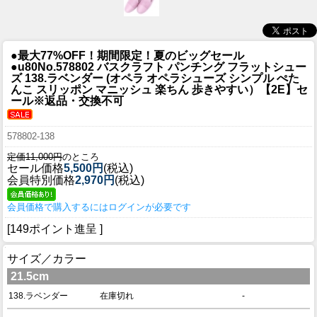
●最大77%OFF！期間限定！夏のビッグセール
●u80
No.578802 バスクラフト パンチング フラットシュー
ズ 138.ラベンダー (オペラ オペラシューズ シンプル ぺた
んこ スリッポン マニッシュ 楽ちん 歩きやすい）【2E】セ
ール※返品・交換不可
578802-138
定価11,000円
のところ
セール価格
5,500円
(税込)
会員特別価格
2,970円
(税込)
会員価格で購入するにはログインが必要です
[149ポイント進呈 ]
サイズ／カラー
21.5cm
138.ラベンダー
在庫切れ
-