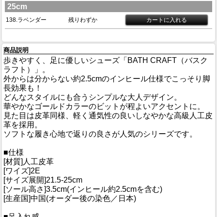
25cm
138.ラベンダー
残りわずか
商品説明
歩きやすく、足に優しいシューズ「BATH CRAFT（バスク
ラフト）」。
外からは分からない約2.5cmのインヒール仕様でこっそり脚
長効果も！
どんなスタイルにも合うシンプルな大人デザイン。
華やかなゴールドカラーのビットが程よいアクセントに。
見た目は皮革同様、軽く通気性の良いしなやかな高級人工皮
革を採用。
ソフトな履き心地で返りの良さが人気のシリーズです。
■仕様
[材質]人工皮革
[ワイズ]2E
[サイズ展開]21.5-25cm
[ソール高さ]3.5cm(インヒール約2.5cmを含む)
[生産国]中国(オーダー後の染色／日本)
■足入れ感