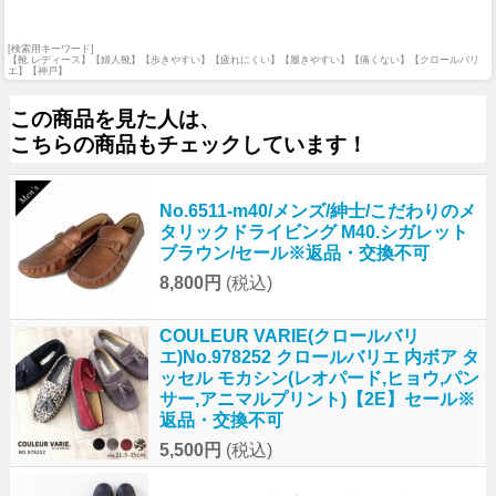
[検索用キーワード]
【靴 レディース】【婦人靴】【歩きやすい】【疲れにくい】【履きやすい】【痛くない】【クロールバリ
エ】【神戸】
この商品を見た人は、
こちらの商品もチェックしています！
No.6511-m40/メンズ/紳士/こだわりのメ
タリックドライビング M40.シガレット
ブラウン/セール※返品・交換不可
8,800円
(税込)
COULEUR VARIE(クロールバリ
エ)No.978252 クロールバリエ 内ボア タ
ッセル モカシン(レオパード,ヒョウ,パン
サー,アニマルプリント)【2E】セール※
返品・交換不可
5,500円
(税込)