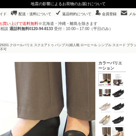
地震の影響によるお荷物のお届けについて
イド
配送・送料について
返品特約について
会員登録
メル
以上お買い上げで送料無料
※北海道・沖縄・離島を除きます
ご相談
通話料無料0120-94-8133
受付：10:00～17:00（平日のみ）
.629201 クロールバリエ スクエアトゥ パンプス(婦人靴 ローヒール シンプル スエード ブ
換不可
カラーバリエ
ーション