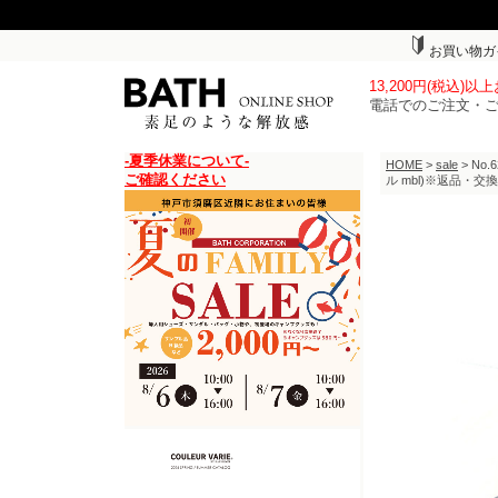
お買い物ガ
13,200円(税込)
電話でのご注文・
-夏季休業について-
HOME
>
sale
> No
ご確認ください
ル mbl)※返品・交