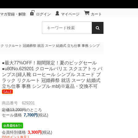
マガ登録・解除
ログイン
マイページ
カート
ラック リクルート 冠婚葬祭 就活 スーツ 結婚式 立ち仕事 事務 シンプ
●最大77%OFF！期間限定！夏のビッグセール
●u80
No.629201 クロールバリエ スクエアトゥ パ
ンプス(婦人靴 ローヒール シンプル スエード ブ
ラック リクルート 冠婚葬祭 就活 スーツ 結婚式
立ち仕事 事務 シンプル mbl)※返品・交換不可
商品番号 629201
定価13,200円
のところ
セール価格
7,700円
(税込)
会員特別価格
3,300円
(税込)
[33ポイント進呈 ]