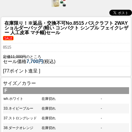
在庫限り！
※返品・交換不可No.8515 バスクラフト 2WAY
ショルダーバッグ (軽い コンパクト シンプル フェイクレザ
ー 人工皮革 マチ幅)セール
8515
定価11,000円
のところ
セール価格
7,700円
(税込)
[77ポイント進呈 ]
サイズ／カラー
F
wh.ホワイト
在庫切れ
-
33.ネイビーブルー
在庫切れ
-
37.ストロングレッド
在庫切れ
-
38.ダークオレンジ
在庫切れ
-