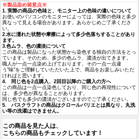
※製品染め留意点※
1. 実際の商品の色味と、モニター上の色味の違いについて
お使いのパソコンのモニターによっては、実際の色味と多少
異なって見える場合があります。あらかじめご了承くださ
い。
2.水に濡れた状態や摩擦によって多少色落ちすることがあり
ます。
3.色ムラ、色の濃淡について
この商品は製品になった状態から染色する独自の方法をとっ
ています。そのため、多少の色ムラ、濃淡が出てきます。
職人が一点一点染め上げております。その一点一点違
う”味”をご理解していただいた上で、商品をお楽しみいただ
ければと思います。
4. 同じ色を2点購入、2回目以降のご購入の方へ
この商品は一点一点染色しており、同じ色の再現性について
は、 多少色が異なることがあります。
同じ色でも多少の濃淡がございますのでご了承ください。
5. バスクラフトの商品はクロールバリエとは異なり、丸洗
い等の洗濯はできません。
この商品を見た人は、
こちらの商品もチェックしています！