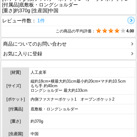
[付属品]底敷板・ロングショルダー
[重さ]約370g [生産国]中国
レビュー件数：
1件
この商品の平均評価：
4.00
商品についてのお問い合わせ
お気に入りに登録
[材質]
人工皮革
縦約18cm×横最大約31cm最小約20cm×マチ約10.5cm
[サイズ]
もち手 約40cm
ロングショルダー 最大約133cm
[ポケット]
内側ファスナーポケット1 オープンポケット2
[付属品]
底敷板・ロングショルダー
[重さ]
約370g
[生産国]
中国