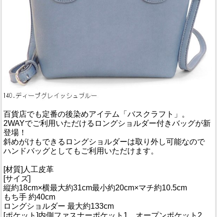
百貨店でも定番の後染めアイテム「バスクラフト」。
2WAYでご利用いただけるロングショルダー付きバッグが新
登場！
斜めがけもできるロングショルダーは取り外し可能なので
ハンドバッグとしてもご利用いただけます。
[材質]人工皮革
[サイズ]
縦約18cm×横最大約31cm最小約20cm×マチ約10.5cm
もち手 約40cm
ロングショルダー 最大約133cm
[ポケット]内側ファスナーポケット1 オープンポケット2